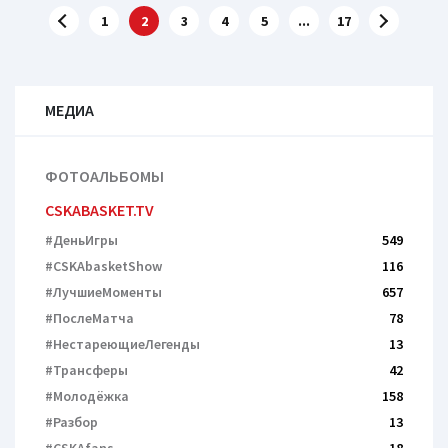
1
2
3
4
5
...
17
МЕДИА
ФОТОАЛЬБОМЫ
CSKABASKET.TV
#ДеньИгры
549
#CSKAbasketShow
116
#ЛучшиеМоменты
657
#ПослеМатча
78
#НестареющиеЛегенды
13
#Трансферы
42
#Молодёжка
158
#Разбор
13