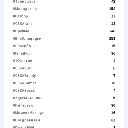
#Трансферы
42
#Молодёжка
158
#Разбор
13
#CSKAfans
18
#Превью
248
#ВнеПлощадки
253
#Спасибо
15
#FinalFour
36
#100летие
1
#CSKAduo
6
#CSKAFamily
7
#CSKAGames
16
#CSKASocial
4
#ЗдесьБылКонь
6
#Интервью
30
#МоментМесяца
16
#Поздравляем
81
#Прага2006
3