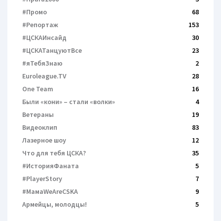
#Промо
68
#Репортаж
153
#ЦСКАИнсайд
30
#ЦСКАТанцуютВсе
23
#яТебяЗнаю
2
Euroleague.TV
28
One Team
16
Были «кони» – cтали «волки»
4
Ветераны
19
Видеоклип
83
Лазерное шоу
12
Что для тебя ЦСКА?
35
#ИсторияФаната
5
#PlayerStory
7
#МамаWeAreCSKA
9
Армейцы, молодцы!
5