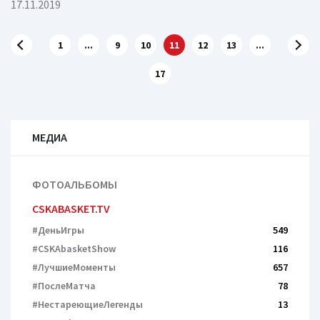
17.11.2019
1
...
9
10
11
12
13
...
17
МЕДИА
ФОТОАЛЬБОМЫ
CSKABASKET.TV
#ДеньИгры
549
#CSKAbasketShow
116
#ЛучшиеМоменты
657
#ПослеМатча
78
#НестареющиеЛегенды
13