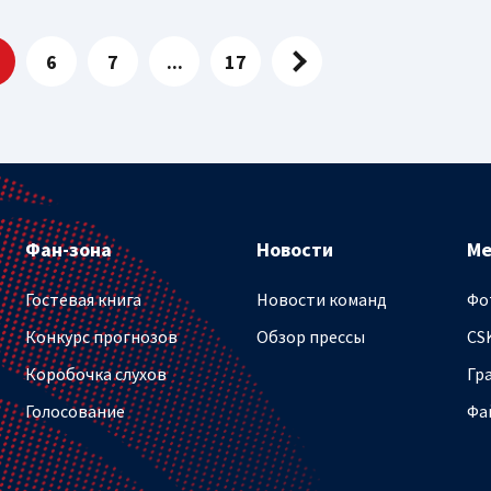
6
7
...
17
Фан-зона
Новости
М
Гостевая книга
Новости команд
Фо
Конкурс прогнозов
Обзор прессы
CS
Коробочка слухов
Гр
Голосование
Фа