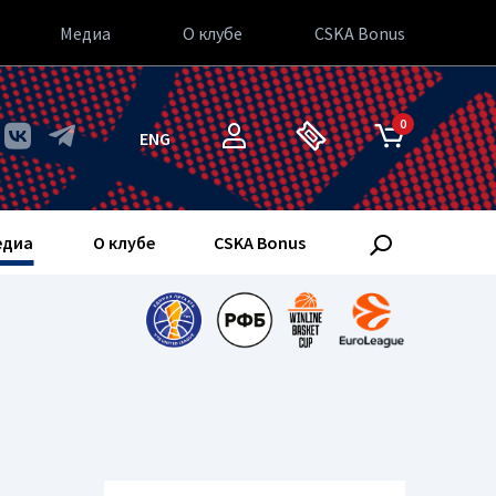
Медиа
О клубе
CSKA Bonus
0
ENG
едиа
О клубе
CSKA Bonus