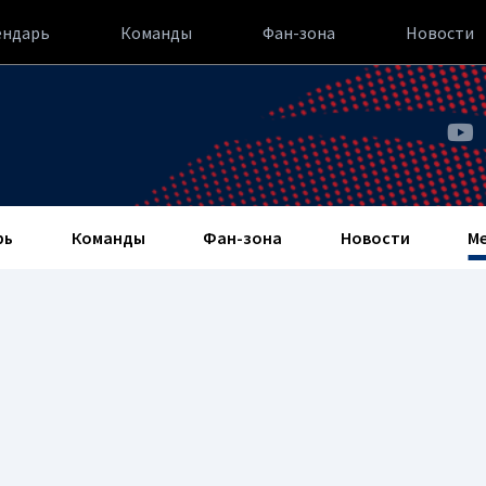
ендарь
Команды
Фан-зона
Новости
рь
Команды
Фан-зона
Новости
М