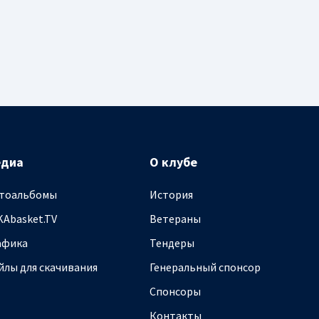
едиа
О клубе
тоальбомы
История
KAbasket.TV
Ветераны
афика
Тендеры
йлы для скачивания
Генеральный спонсор
Спонсоры
Контакты