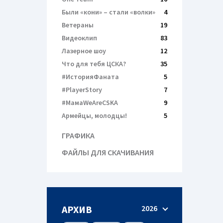
Были «кони» – cтали «волки»
4
Ветераны
19
Видеоклип
83
Лазерное шоу
12
Что для тебя ЦСКА?
35
#ИсторияФаната
5
#PlayerStory
7
#МамаWeAreCSKA
9
Армейцы, молодцы!
5
ГРАФИКА
ФАЙЛЫ ДЛЯ СКАЧИВАНИЯ
АРХИВ
2026