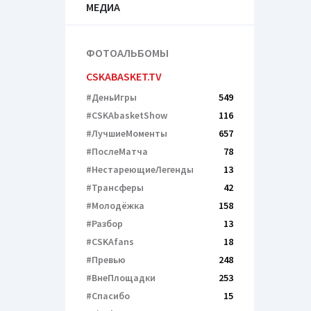
МЕДИА
ФОТОАЛЬБОМЫ
CSKABASKET.TV
#ДеньИгры
549
#CSKAbasketShow
116
#ЛучшиеМоменты
657
#ПослеМатча
78
#НестареющиеЛегенды
13
#Трансферы
42
#Молодёжка
158
#Разбор
13
#CSKAfans
18
#Превью
248
#ВнеПлощадки
253
#Спасибо
15