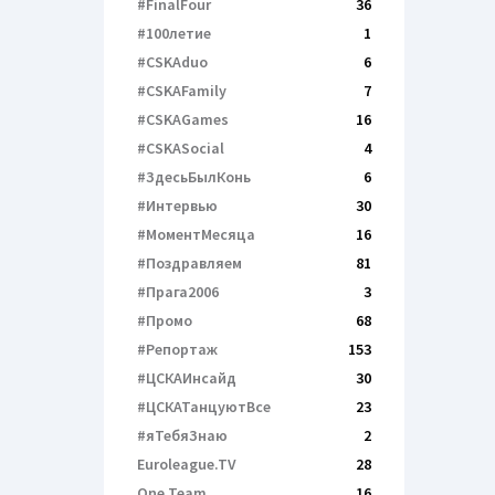
#FinalFour
36
#100летие
1
#CSKAduo
6
#CSKAFamily
7
#CSKAGames
16
#CSKASocial
4
#ЗдесьБылКонь
6
#Интервью
30
#МоментМесяца
16
#Поздравляем
81
#Прага2006
3
#Промо
68
#Репортаж
153
#ЦСКАИнсайд
30
#ЦСКАТанцуютВсе
23
#яТебяЗнаю
2
Euroleague.TV
28
One Team
16