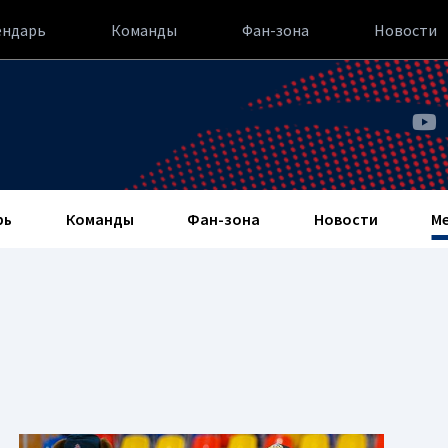
ендарь
Команды
Фан-зона
Новости
рь
Команды
Фан-зона
Новости
М