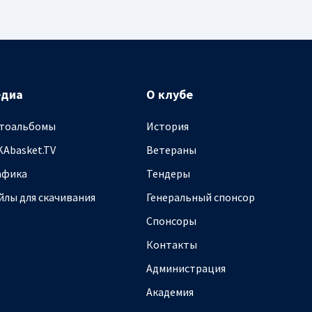
едиа
О клубе
тоальбомы
История
KAbasket.TV
Ветераны
афика
Тендеры
йлы для скачивания
Генеральный спонсор
Спонсоры
Контакты
Администрация
Академия