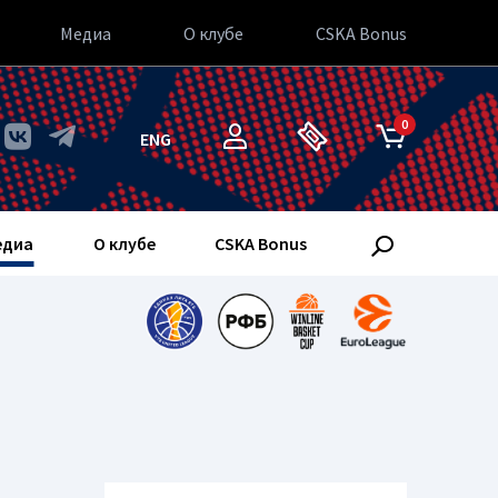
Медиа
О клубе
CSKA Bonus
0
ENG
едиа
О клубе
CSKA Bonus