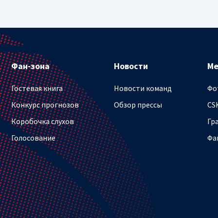
Фан-зона
Новости
М
Гостевая книга
Новости команд
Фо
Конкурс прогнозов
Обзор прессы
CS
Коробочка слухов
Гр
Голосование
Фа