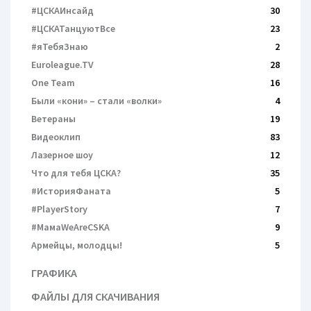
#ЦСКАИнсайд
30
#ЦСКАТанцуютВсе
23
#яТебяЗнаю
2
Euroleague.TV
28
One Team
16
Были «кони» – cтали «волки»
4
Ветераны
19
Видеоклип
83
Лазерное шоу
12
Что для тебя ЦСКА?
35
#ИсторияФаната
5
#PlayerStory
7
#МамаWeAreCSKA
9
Армейцы, молодцы!
5
ГРАФИКА
ФАЙЛЫ ДЛЯ СКАЧИВАНИЯ