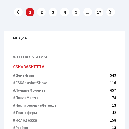
1
2
3
4
5
...
17
МЕДИА
ФОТОАЛЬБОМЫ
CSKABASKET.TV
#ДеньИгры
549
#CSKAbasketShow
116
#ЛучшиеМоменты
657
#ПослеМатча
78
#НестареющиеЛегенды
13
#Трансферы
42
#Молодёжка
158
#Разбор
13