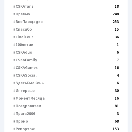
#CSKAfans
18
#Превью
248
#ВнеПлощадки
253
#Спасибо
15
#FinalFour
36
#100летие
1
#CSKAduo
6
#CSKAFamily
7
#CSKAGames
16
#CSKASocial
4
#ЗдесьБылКонь
6
#Интервью
30
#МоментМесяца
16
#Поздравляем
81
#Прага2006
3
#Промо
68
#Репортаж
153