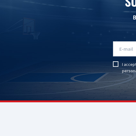
S
B
I accep
persona