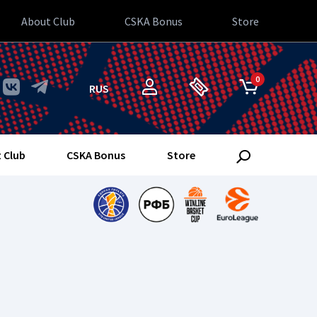
About Club
CSKA Bonus
Store
0
RUS
 Club
CSKA Bonus
Store