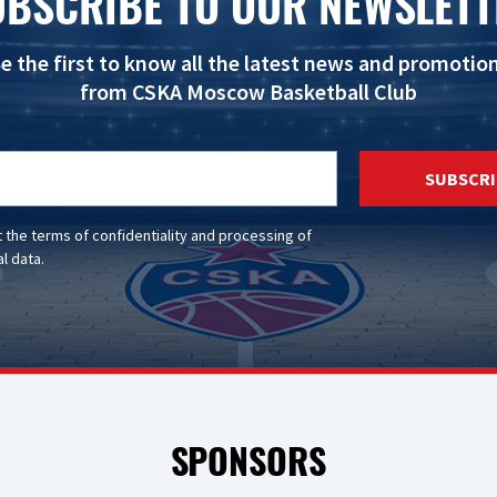
UBSCRIBE TO OUR NEWSLETT
e the first to know all the latest news and promotio
from CSKA Moscow Basketball Club
SUBSCRI
t the
terms of confidentiality
and
processing of
l data
.
SPONSORS