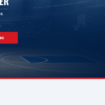
ER
ns
BE