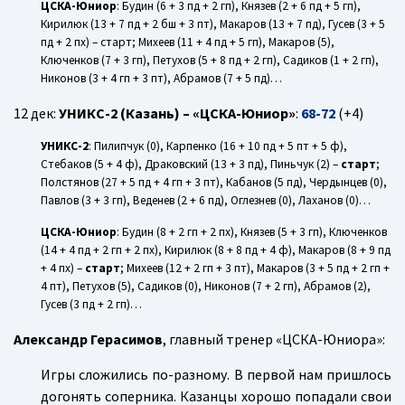
ЦСКА-Юниор
: Будин (6 + 3 пд + 2 гп), Князев (2 + 6 пд + 5 гп),
Кирилюк (13 + 7 пд + 2 бш + 3 пт), Макаров (13 + 7 пд), Гусев (3 + 5
пд + 2 пх) – старт; Михеев (11 + 4 пд + 5 гп), Макаров (5),
Ключенков (7 + 3 гп), Петухов (5 + 8 пд + 2 гп), Садиков (1 + 2 гп),
Никонов (3 + 4 гп + 3 пт), Абрамов (7 + 5 пд)…
12 дек:
УНИКС-2 (Казань) – «ЦСКА-Юниор»
:
68-72
(+4)
УНИКС-2
: Пилипчук (0), Карпенко (16 + 10 пд + 5 пт + 5 ф),
Стебаков (5 + 4 ф), Драковский (13 + 3 пд), Пиньчук (2) –
старт
;
Полстянов (27 + 5 пд + 4 гп + 3 пт), Кабанов (5 пд), Чердынцев (0),
Павлов (3 + 3 гп), Веденев (2 + 6 пд), Оглезнев (0), Лаханов (0)…
ЦСКА-Юниор
: Будин (8 + 2 гп + 2 пх), Князев (5 + 3 гп), Ключенков
(14 + 4 пд + 2 гп + 2 пх), Кирилюк (8 + 8 пд + 4 ф), Макаров (8 + 9 пд
+ 4 пх) –
старт
; Михеев (12 + 2 гп + 3 пт), Макаров (3 + 5 пд + 2 гп +
4 пт), Петухов (5), Садиков (0), Никонов (7 + 2 гп), Абрамов (2),
Гусев (3 пд + 2 гп)…
Александр Герасимов
, главный тренер «ЦСКА-Юниора»:
Игры сложились по-разному. В первой нам пришлось
догонять соперника. Казанцы хорошо попадали свои