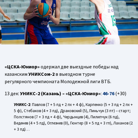
«ЦСКА-Юниор»
одержал две выездные победы над
казанским
УНИКСом-2
в выездном турне
регулярного чемпионата Молодежной лиги ВТБ.
13 дек:
УНИКС-2 (Казань) – «ЦСКА-Юниор»
:
46-76
(+30)
УНИКС-2
: Павлов (7 + 5 пд + 2 пх + 4 ф), Карпенко (5 + 3 пд + 2 пх +
5 ф), Стебаков (4 + 3 пд), Драковский (5), Пиньчук (3 пт) – старт;
Полстянов (7 + 3 пд + 4 ф), Чердынцев (4), Пилипчук (6 пд),
Веденев (4 + 5 пд), Оглезнев (0), Гюнтер (8 + 5 пд + 3 гп), Лаханов (2
+ 3 пд)…