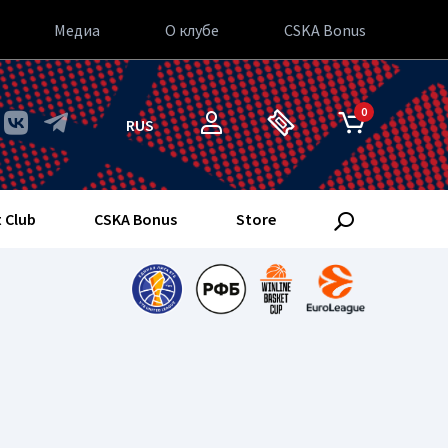
Медиа
О клубе
CSKA Bonus
0
RUS
 Club
CSKA Bonus
Store