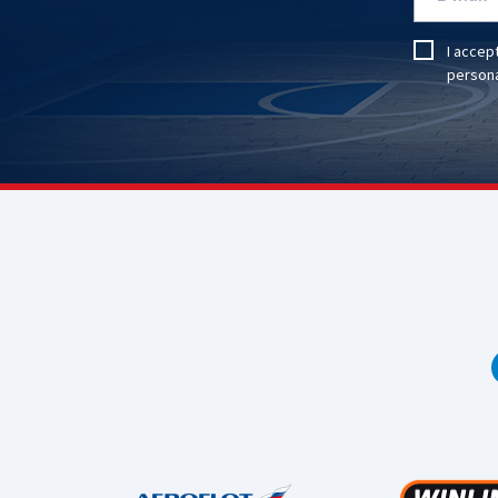
I accep
persona