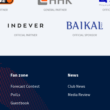
ARTNER
GENERAL PARTNER
OFFIC
OFFICIAL PARTNER
OFFICIAL SPONSOR
Fan zone
News
Forecast Contest
Club News
PolLs
Media Review
Guestbook