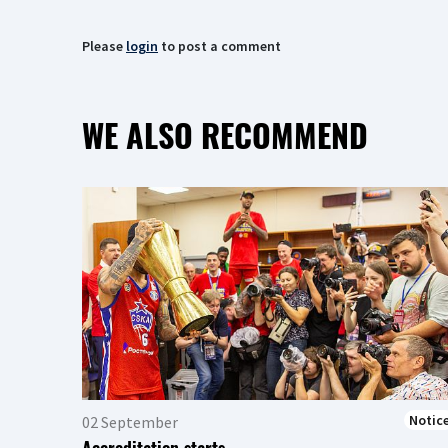
Please
login
to post a comment
WE ALSO RECOMMEND
Notic
02 September
Accreditation starts