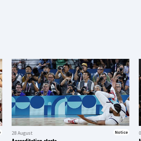
e
Notice
28 August
Accreditation starts
M