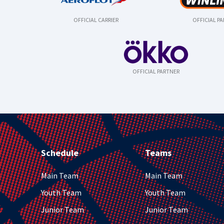
OFFICIAL CARRIER
OFFICIAL P
OFFICIAL PARTNER
Schedule
Teams
Main Team
Main Team
Youth Team
Youth Team
Junior Team
Junior Team