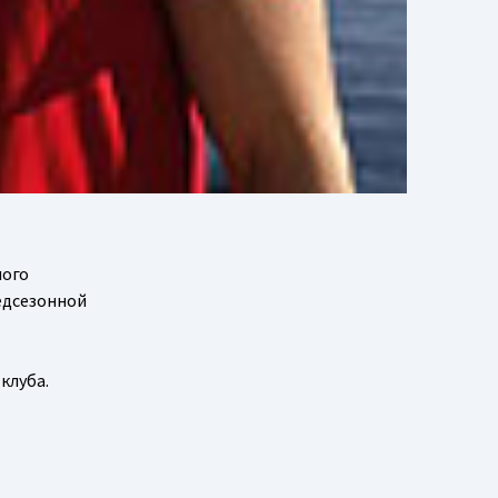
ного
едсезонной
клуба.