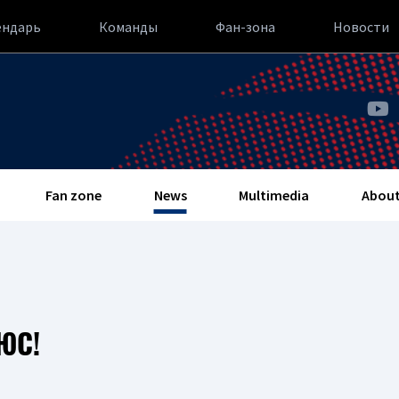
ендарь
Команды
Фан-зона
Новости
Fan zone
News
Multimedia
About
ЮС!