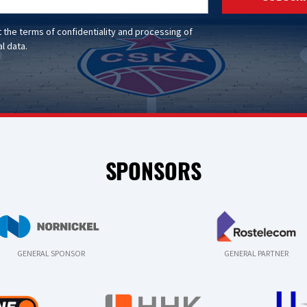
t the
terms of confidentiality
and
processing of
l data
.
SPONSORS
GENERAL SPONSOR
GENERAL PARTNER