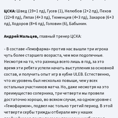
ЦСКА:
Швед (19+1 пд), Гусев (1), Нелюбов (2+2 пд), Пехов
(22+8 пд), Ляпах (4+3 пд), Тюменцев (4+3 пд), Захаров (6+3
пд), Ходоров (8+6 пд), Головин (6), Бабынин.
Андрей Мальцев,
главный тренер ЦСКА:
- В составе «Гемофарма» против нас вышли три игрока
чуть более старшего возраста, чем мои подопечные.
Несмотря на то, что разница всего лишь в год, за это
время эти ребята успели начать выступления за основной
состав, и получить опыт игр в кубке ULEB. Естественно,
что их уровень был несколько повыше, чем у всех
остальных участников матча. Но, даже несмотря на это
преимущество соперника, три четверти мы провели
достаточно хорошо, во всяком случае, на одном уровне с
«Гемофармом», подвел нас только третий период. В этой
четверти сербы трижды отбирали мяч у наших