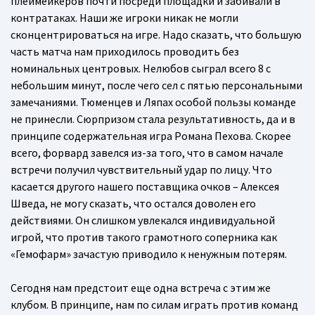
плеймейкеров почти посреди площадки и забивали в
контратаках. Наши же игроки никак не могли
сконцентрироваться на игре. Надо сказать, что большую
часть матча нам приходилось проводить без
номинальных центровых. Нелюбов сыграл всего 8 с
небольшим минут, после чего сел с пятью персональными
замечаниями. Тюменцев и Ляпах особой пользы команде
не принесли. Сюрпризом стала результативность, да и в
принципе содержательная игра Романа Пехова. Скорее
всего, форвард завелся из-за того, что в самом начале
встречи получил чувствительный удар по лицу. Что
касается другого нашего поставщика очков – Алексея
Шведа, не могу сказать, что остался доволен его
действиями. Он слишком увлекался индивидуальной
игрой, что против такого грамотного соперника как
«Гемофарм» зачастую приводило к ненужным потерям.
Сегодня нам предстоит еще одна встреча с этим же
клубом. В принципе, нам по силам играть против команд