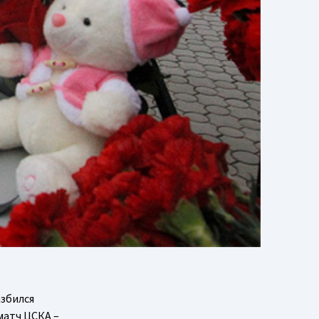
азбился
 матч ЦСКА –