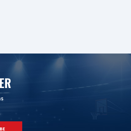
ER
ns
BE