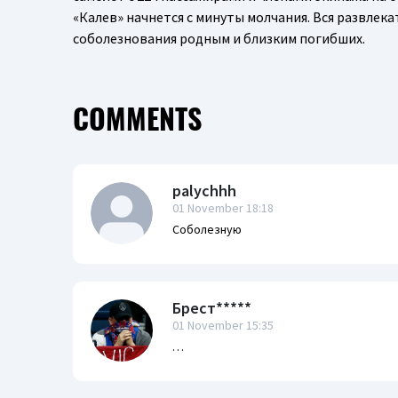
«Калев» начнется с минуты молчания. Вся развлек
соболезнования родным и близким погибших.
COMMENTS
palychhh
01 November 18:18
Соболезную
Брест*****
01 November 15:35
…