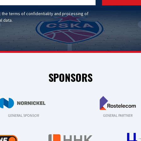
t the
terms of confidentiality
and
processing of
l data
.
SPONSORS
GENERAL SPONSOR
GENERAL PARTNER