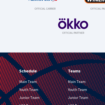
OFFICIAL CARRIER
OFFICIAL P
OFFICIAL PARTNER
Schedule
Teams
Main Team
Main Team
Youth Team
Youth Team
Junior Team
Junior Team