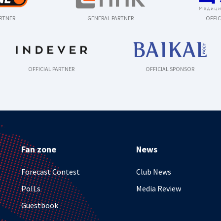
ARTNER
GENERAL PARTNER
OFFIC
OFFICIAL PARTNER
OFFICIAL SPONSOR
Fan zone
News
Forecast Contest
Club News
PolLs
Media Review
Guestbook