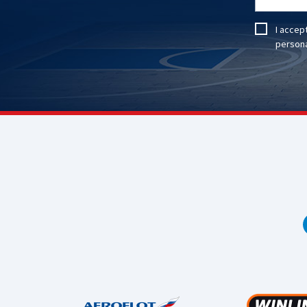
I accep
persona