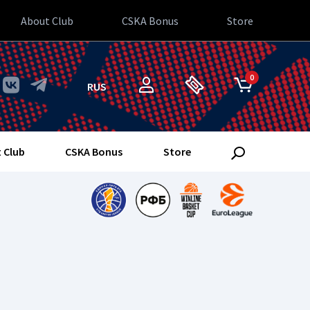
About Club
CSKA Bonus
Store
0
RUS
 Club
CSKA Bonus
Store