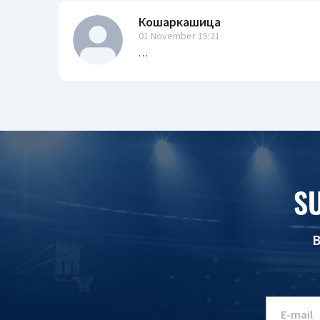
Кошаркашица
01 November 15:21
…
S
B