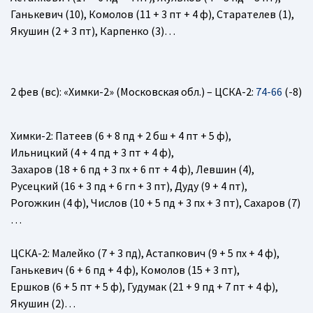
Ганькевич (10), Комолов (11 + 3 пт + 4 ф), Старателев (1),
Якушин (2 + 3 пт), Карпенко (3)…
2 фев (вс): «Химки-2» (Московская обл.) – ЦСКА-2:
74-66
(-8)
Химки-2
: Патеев (6 + 8 пд + 2 бш + 4 пт + 5 ф),
Ильницкий (4 + 4 пд + 3 пт + 4 ф),
Захаров (18 + 6 пд + 3 пх + 6 пт + 4 ф), Левшин (4),
Русецкий (16 + 3 пд + 6 гп + 3 пт), Дуду (9 + 4 пт),
Рогожкин (4 ф), Числов (10 + 5 пд + 3 пх + 3 пт), Сахаров (7)
…
ЦСКА-2
: Малейко (7 + 3 пд), Астапкович (9 + 5 пх + 4 ф),
Ганькевич (6 + 6 пд + 4 ф), Комолов (15 + 3 пт),
Ершков (6 + 5 пт + 5 ф), Гудумак (21 + 9 пд + 7 пт + 4 ф),
Якушин (2)…