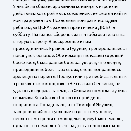
У них была сбалансированная команда, к игровым
действиям которой мы, к сожалению, не смогли найти
контраргументов. Позволили поиграть молодым
ребятам, за ЦСКА сражался практически ДЮБЛ в
субботу. Пытались сберечь силы, чтобы хватило и на
вторую встречу. В воскресенье к нам
присоединились Ершков и Гудумак, тренировавшиеся
накануне с основой. Обе команды показали хороший
баскетбол, была равная борьба, уверен, что людям,
пришедшим поболеть за своих, очень понравилось
зрелище на паркете. Пропустили три необязательных
трехочковых в концовке. «Не хватило бензина», не
удалось выдержать темп, а «Химкам» помогла глубина
скамейки. Хотя баскетбол во второй день
понравился. Порадовало, что Тимофей Якушин,
завершивший выступление на детском уровне,
неплохо смотрелся в «молодежке», ему было тяжело,
однако это «тяжело» было на достаточно высоком