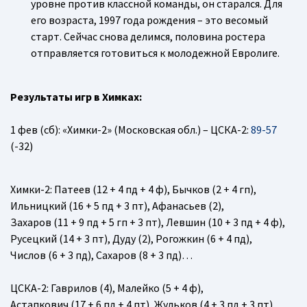
уровне против классной команды, он старался. Для
его возраста, 1997 года рождения – это весомый
старт. Сейчас снова делимся, половина ростера
отправляется готовиться к молодежной Евролиге.
Результаты игр в Химках:
1 фев (сб): «Химки-2» (Московская обл.) – ЦСКА-2:
89-57
(-32)
Химки-2
: Патеев (12 + 4 пд + 4 ф), Бычков (2 + 4 гп),
Ильницкий (16 + 5 пд + 3 пт), Афанасьев (2),
Захаров (11 + 9 пд + 5 гп + 3 пт), Левшин (10 + 3 пд + 4 ф),
Русецкий (14 + 3 пт), Дуду (2), Рогожкин (6 + 4 пд),
Числов (6 + 3 пд), Сахаров (8 + 3 пд)…
ЦСКА-2
: Гаврилов (4), Малейко (5 + 4 ф),
Астапкович (17 + 6 пд + 4 пт), Жульков (4 + 3 пд + 3 пт),