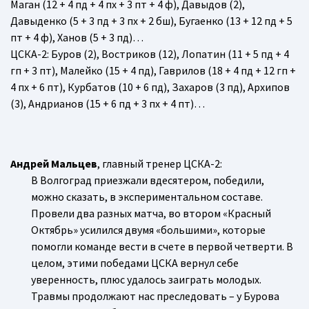
Маган (12 + 4 пд + 4 пх + 3 пт + 4 ф), Давыдов (2),
Давыденко (5 + 3 пд + 3 пх + 2 бш), Бугаенко (13 + 12 пд + 5
пт + 4 ф), Ханов (5 + 3 пд)…
ЦСКА-2
: Буров (2), Востриков (12), Лопатин (11 + 5 пд + 4
гп + 3 пт), Малейко (15 + 4 пд), Гаврилов (18 + 4 пд + 12 гп +
4 пх + 6 пт), Курбатов (10 + 6 пд), Захаров (3 пд), Архипов
(3), Андрианов (15 + 6 пд + 3 пх + 4 пт)…
Андрей Мальцев
, главный тренер ЦСКА-2:
В Волгоград приезжали вдесятером, победили,
можно сказать, в экспериментальном составе.
Провели два разных матча, во втором «Красный
Октябрь» усилился двумя «большими», которые
помогли команде вести в счете в первой четверти. В
целом, этими победами ЦСКА вернул себе
уверенность, плюс удалось заиграть молодых.
Травмы продолжают нас преследовать – у Бурова