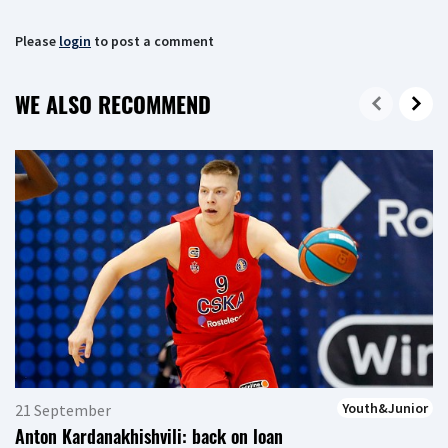
Please
login
to post a comment
WE ALSO RECOMMEND
Youth&Junior
21 September
Anton Kardanakhishvili: back on loan