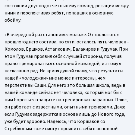
состоянии двух подотчетных ему команд, ротации между
ними и перспективах ребят, попавших в основную
обойму:
«В очередной раз становимся моложе. От «золотого»
прошлогоднего состава, по сути, осталось пять человек –
Комолов, Ершков, Астапкович, Балакирев и Гудумак. При
этом Гудумак проявил себя с лучшей стороны, получив
право тренироваться с основной командой, и этому я
несказанно рад. Не кривя душой скажу, что результаты
нашей «молодежки» мне менее интересны, чем
перспективы Саши. Для него это большая школа, ведь в
нашей команде сейчас нет человека, который мог бы с
ним бороться в защите на тренировках на равных. Плюс,
он работает с известными, опытными тренерами. Даже
если Гудумак задержится в основе лишь до Нового года,
уже будет здорово. Надеюсь, что Коршаков со
Стребковым тоже смогут проявить себя в основной