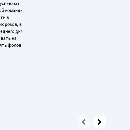
е успевают
вой команды,
сти в
Морозов, в
леднего дня
ывать на
пять фолов