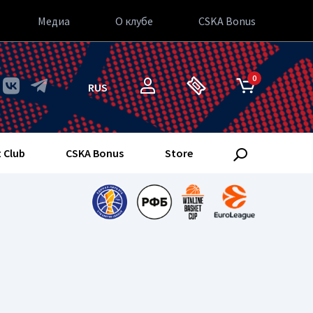
Медиа
О клубе
CSKA Bonus
0
RUS
 Club
CSKA Bonus
Store