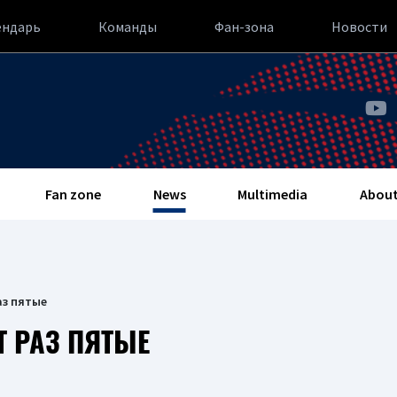
ендарь
Команды
Фан-зона
Новости
Fan zone
News
Multimedia
About
аз пятые
Т РАЗ ПЯТЫЕ