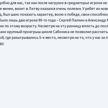
обно для нас, так как после нагрузок в среднегорье игроки н
менее, визит в Литву оказался очень полезен. У ребят из но
д, был шанс показать характер, волю к победе, свои способно
было лишь два игрока 90-го года – Сергей Палкин и Александр 
о по этому возрасту. Несмотря на эту разницу вплоть до пос
нако крупный проигрыш школе Сабониса не позволил рассчит
, где разыгрывалось 5-е место, несмотря на то, что у нас за 
ду.