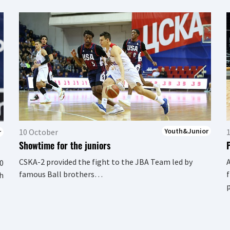
Youth&Junior
10 October
1
r
Showtime for the juniors
CSKA-2 provided the fight to the JBA Team led by
0
famous Ball brothers…
f
th
p