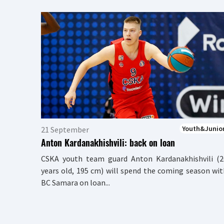
Youth&Junio
21 September
Anton Kardanakhishvili: back on loan
CSKA youth team guard Anton Kardanakhishvili (2
years old, 195 cm) will spend the coming season wi
BC Samara on loan...