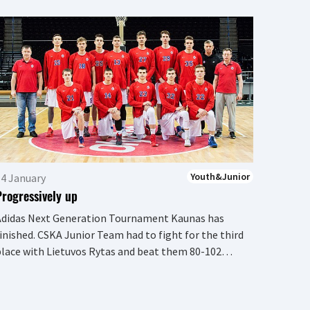
13 July
Ivan S
Guard I
sign hi
Youth&Junior
4 January
Progressively up
Adidas Next Generation Tournament Kaunas has
inished. CSKA Junior Team had to fight for the third
lace with Lietuvos Rytas and beat them 80-102…