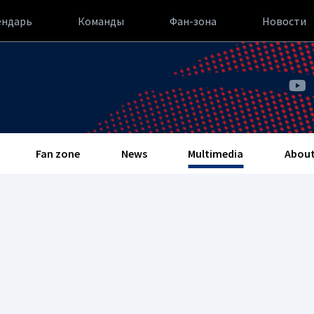
ендарь
Команды
Фан-зона
Новости
Fan zone
News
Multimedia
About