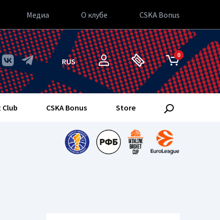
Медиа
О клубе
CSKA Bonus
0
RUS
 Club
CSKA Bonus
Store