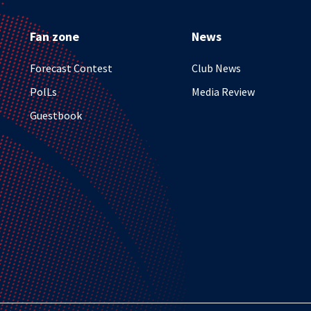
Fan zone
News
Forecast Contest
Club News
PolLs
Media Review
Guestbook