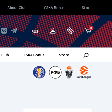
About Club
CSKA Bonus
Store
0
RUS
 Club
CSKA Bonus
Store