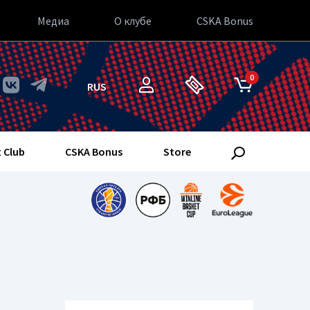
Медиа
О клубе
CSKA Bonus
0
RUS
 Club
CSKA Bonus
Store