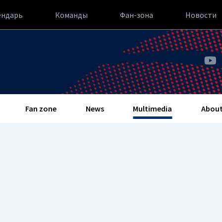
ендарь
Команды
Фан-зона
Новости
Fan zone
News
Multimedia
About