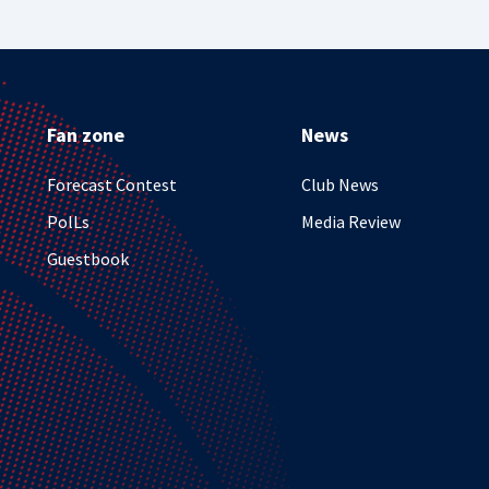
Fan zone
News
Forecast Contest
Club News
PolLs
Media Review
Guestbook