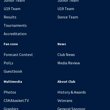
Junior Team
Junior Team
U19 Team
U19 Team
Results
Dance Team
Tournaments
Accreditation
Fan zone
News
Forecast Contest
Club News
PolLs
Media Review
Guestbook
Multimedia
About Club
Photos
History & Awards
CSKAbasket.TV
Veterans
Graphics
General Sponsor