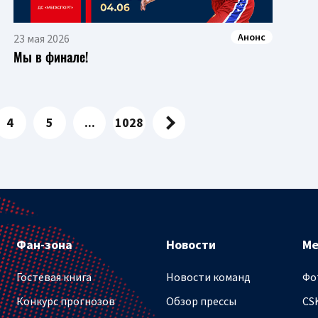
Анонс
23 мая 2026
Мы в финале!
4
5
...
1028
Фан-зона
Новости
М
Гостевая книга
Новости команд
Фо
Конкурс прогнозов
Обзор прессы
CS