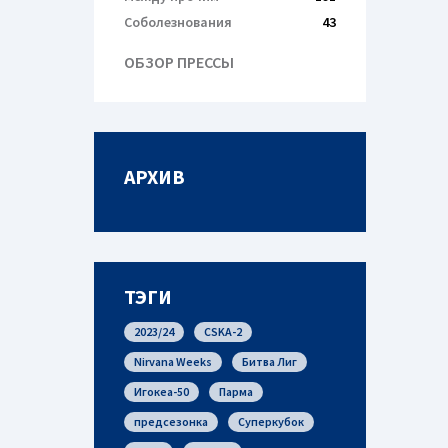
Соболезнования
43
ОБЗОР ПРЕССЫ
АРХИВ
ТЭГИ
2023/24
CSKA-2
Nirvana Weeks
Битва Лиг
Игокеа-50
Парма
предсезонка
Суперкубок