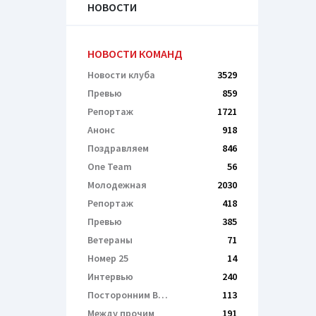
НОВОСТИ
НОВОСТИ КОМАНД
Новости клуба
3529
Превью
859
Репортаж
1721
Анонс
918
Поздравляем
846
One Team
56
Молодежная
2030
Репортаж
418
Превью
385
Ветераны
71
Номер 25
14
Интервью
240
Посторонним В…
113
Между прочим
191