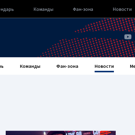
ендарь
Команды
Фан-зона
Новости
рь
Команды
Фан-зона
Новости
М