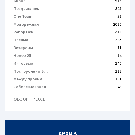
Анонс
918
Поздравляем
846
One Team
56
Молодежная
2030
Репортаж
418
Превью
385
Ветераны
71
Номер 25
14
Интервью
240
Посторонним В…
113
Между прочим
191
Соболезнования
43
ОБЗОР ПРЕССЫ
АРХИВ