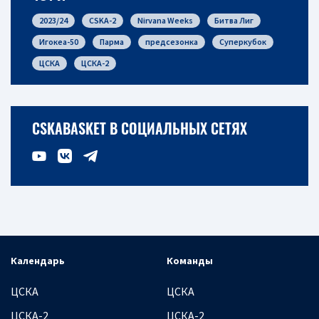
2023/24
CSKA-2
Nirvana Weeks
Битва Лиг
Игокеа-50
Парма
предсезонка
Суперкубок
ЦСКА
ЦСКА-2
CSKABASKET В СОЦИАЛЬНЫХ СЕТЯХ
Календарь
Команды
ЦСКА
ЦСКА
ЦСКА-2
ЦСКА-2