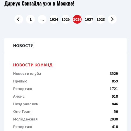
Дариус Сонгайла уже в Москве!
1
...
1024
1025
1026
1027
1028
НОВОСТИ
НОВОСТИ КОМАНД
Новости клуба
3529
Превью
859
Репортаж
1721
Анонс
918
Поздравляем
846
One Team
56
Молодежная
2030
Репортаж
418