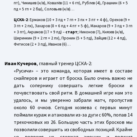
пт), Чикишев (н/в), Ковалёв (11 + 6 гп), Рублев (4), Грашкин (6 + 5
пд + 5 гп + 2 бш), Соловьев (н/в)…
ЦСКА-2
: Ермаков (10 + 3 пд + 7 гп + 3 пх + 3 пт + 4 ф), Орехов (9 +
3 гп + 2 пх), Захаров (8 + 6 пд + 4 пт + 5 ф), Макаров (9 + 3 пд + 3 гп
+ 3 пт), Акрамов (17 + 9 пд) –
старт
; Никонов (7), Князев (н/в),
Ширинкин (9 + 2 гп + 2 пх), Пронин (5 + 5 пд), Зайцев (12 + 4 пд),
Фетисов (2 + 3 пд), Иванов (6)…
Иван Кучеров
, главный тренер ЦСКА-2:
«Русичи» – это команда, которая имеет в составе
снайперов и играет от броска. Было очень важно не
дать сопернику совершать легкие броски и
почувствовать свой ритм. В домашней игре нам это
удалось, и мы уверенно забрали матч, пропустив
около 60 очков. Сегодня хозяева с первых минут
поймали кураж и атаковали из-за дуги с 60%, попав 14
трехочковых из 26. Большую часть этих бросков мы
позволили совершить из свободных позиций. Крайне
не вовремя не сдержал эмоции и получил