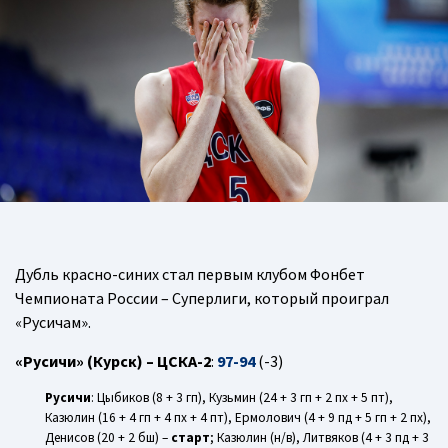
Дубль красно-синих стал первым клубом Фонбет
Чемпионата России – Суперлиги, который проиграл
«Русичам».
«Русичи» (Курск) – ЦСКА-2
:
97-94
(-3)
Русичи
: Цыбиков (8 + 3 гп), Кузьмин (24 + 3 гп + 2 пх + 5 пт),
Казюлин (16 + 4 гп + 4 пх + 4 пт), Ермолович (4 + 9 пд + 5 гп + 2 пх),
Денисов (20 + 2 бш) –
старт
; Казюлин (н/в), Литвяков (4 + 3 пд + 3