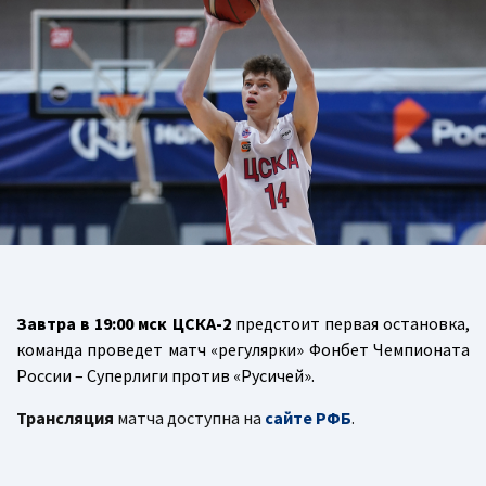
Завтра в 19:00 мск ЦСКА-2
предстоит первая остановка,
команда проведет матч «регулярки» Фонбет Чемпионата
России – Суперлиги против «Русичей».
Трансляция
матча доступна на
сайте РФБ
.