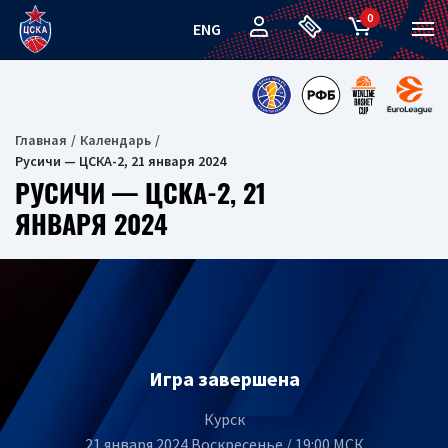
0
ENG
Главная
Календарь
Русичи — ЦСКА-2, 21 января 2024
РУСИЧИ — ЦСКА-2, 21
ЯНВАРЯ 2024
Игра завершена
Курск
21 января 2024 Воскресенье / 19:00 МСК