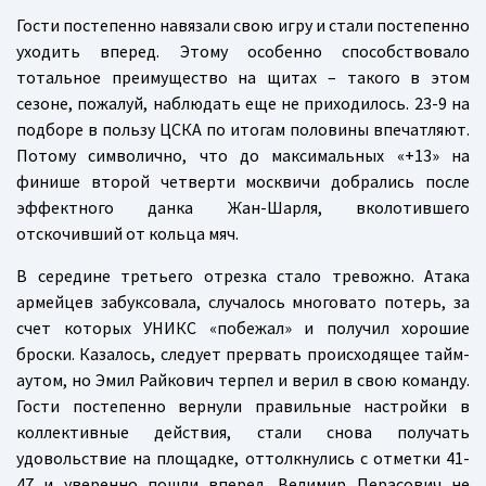
Гости постепенно навязали свою игру и стали постепенно
уходить вперед. Этому особенно способствовало
тотальное преимущество на щитах – такого в этом
сезоне, пожалуй, наблюдать еще не приходилось. 23-9 на
подборе в пользу ЦСКА по итогам половины впечатляют.
Потому символично, что до максимальных «+13» на
финише второй четверти москвичи добрались после
эффектного данка Жан-Шарля, вколотившего
отскочивший от кольца мяч.
В середине третьего отрезка стало тревожно. Атака
армейцев забуксовала, случалось многовато потерь, за
счет которых УНИКС «побежал» и получил хорошие
броски. Казалось, следует прервать происходящее тайм-
аутом, но Эмил Райкович терпел и верил в свою команду.
Гости постепенно вернули правильные настройки в
коллективные действия, стали снова получать
удовольствие на площадке, оттолкнулись с отметки 41-
47 и уверенно пошли вперед. Велимир Перасович не