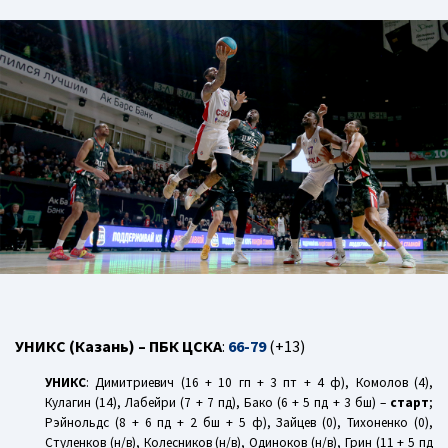
УНИКС (Казань) – ПБК ЦСКА
:
66-79
(+13)
УНИКС
: Димитриевич (16 + 10 гп + 3 пт + 4 ф), Комолов (4),
Кулагин (14), Лабейри (7 + 7 пд), Бако (6 + 5 пд + 3 бш) –
старт
;
Рэйнольдс (8 + 6 пд + 2 бш + 5 ф), Зайцев (0), Тихоненко (0),
Стуленков (н/в), Колесников (н/в), Одиноков (н/в), Грин (11 + 5 пд