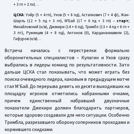
+ 3 гп + 2 пх)…
ЦСКА
: Уэйр (5 + 4 гп), Ухов (5 + 6 пд), Астапкович (7 + 4 ф), Жан-
Шарль (12 + 5 пд + 3 гп), М'Бай (17 + 6 пд + 3 гп) –
старт
;
Михайловский (н/в), Джекири (14 + 6 пд), Тримбл (13 + 4 пд + 6 гп +
3 пт), Руженцев (4 + 8 пд), Антонов (0), Карданахишвили (2),
Гафуров (н/в)…
Встреча началась с перестрелки формально
оборонительных специалистов – Кулагин и Ухов сразу
выбрались в лидеры команд по результативности. Зато
дальше ЦСКА стал показывать, что может играть без
поиска очевидного лидера, каковым в предыдущем матче
стал М’Бай. До перерыва девять из десяти выходивших на
площадку игроков отметились набранными очками,
причем единственный набравший двузначные
показатели Джекири должен благодарить партнеров,
которые здорово создавали для него ситуации. Особенно
Тримбла, разрезавшего оборону соперников проходами и
кормившего скидками.