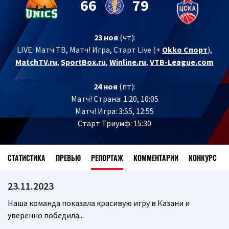
66
79
23 ноя
(чт):
LIVE:
Матч ТВ, Матч! Игра, Старт Live (+
Okko Спорт
),
MatchTV.ru
,
SportBox.ru
,
Winline.ru
,
VTB-League.com
24 ноя
(пт):
Матч! Страна: 1:20, 10:05
Матч! Игра: 3:55, 12:55
Старт Триумф: 15:30
СТАТИСТИКА
ПРЕВЬЮ
РЕПОРТАЖ
КОММЕНТАРИИ
КОНКУРС
23.11.2023
Наша команда показала красивую игру в Казани и
уверенно победила...