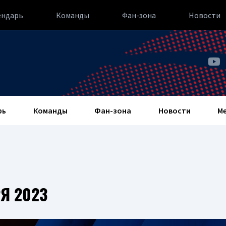
ендарь
Команды
Фан-зона
Новости
рь
Команды
Фан-зона
Новости
М
Я 2023