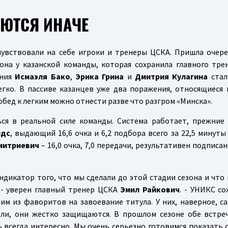
ЮТСЯ ИНАЧЕ
чувствовали на себе игроки и тренеры ЦСКА. Пришла очере
зона у казанской команды, которая сохранила главного трен
ения
Исмаэля Бако
,
Эрика Грина
и
Дмитрия Кулагина
стал
егко. В пассиве казанцев уже два поражения, относящиеся 
обед к легким можно отнести разве что разгром «Минска».
ся в реальной силе команды. Система работает, прежние
лдс
, выдающий 16,6 очка и 6,2 подбора всего за 22,5 минуты
митриевич
– 16,0 очка, 7,0 передачи, результативен подписа
дикатор того, что мы сделали до этой стадии сезона и что
 - уверен главный тренер ЦСКА
Эмил Райкович
. - УНИКС со
ним из фаворитов на завоевание титула. У них, наверное, с
тели, они жестко защищаются. В прошлом сезоне обе встре
ь всегда интересно. Мы очень серьезно готовимся показать 