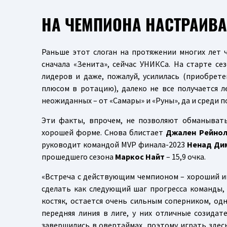
НА ЧЕМПИОНА НАСТРАИВА
Раньше этот слоган на протяжении многих лет 
сначала «Зенита», сейчас УНИКСа. На старте се
лидеров и даже, пожалуй, усилилась (приобрет
плюсом в ротацию), далеко не все получается л
неожиданных – от «Самары» и «Руны», да и среди п
Эти факты, впрочем, не позволяют обманывать
хорошей форме. Снова блистает
Джален Рейно
руководит командой MVP финала-2023
Ненад Ди
прошедшего сезона
Маркос Найт
– 15,9 очка.
«Встреча с действующим чемпионом – хороший ин
сделать как следующий шаг прогресса команды,
костяк, остается очень сильным соперником, од
передняя линия в лиге, у них отличные созида
завершились в овертаймах, поэтому играть здес