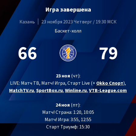
Игра завершена
Казань
23 ноября 2023 Четверг / 19:30 МСК
Баскет-холл
66
79
23 ноя
(чт):
LIVE:
Матч ТВ, Матч! Игра, Старт Live (+
Okko Спорт
),
MatchTV.ru
,
SportBox.ru
,
Winline.ru
,
VTB-League.com
24 ноя
(пт):
Матч! Страна: 1:20, 10:05
Матч! Игра: 3:55, 12:55
Старт Триумф: 15:30