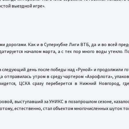
остой выездной игре».
дорогами. Как и в Суперкубке Лиги ВТБ, да и во всей предс
атируется началом марта, а с тех пор много воды утекло. П
 следующий день после победы над «Руной» и продолжили го
да отправилась утром в среду чартером «Аэрофлота», упако
идется, ЦСКА сразу переберется в Нижний Новгород, гд
тровой, выступавший за УНИКС в позапрошлом сезоне, казалос
а потому, естественно, стал объектом многочисленных шуток т