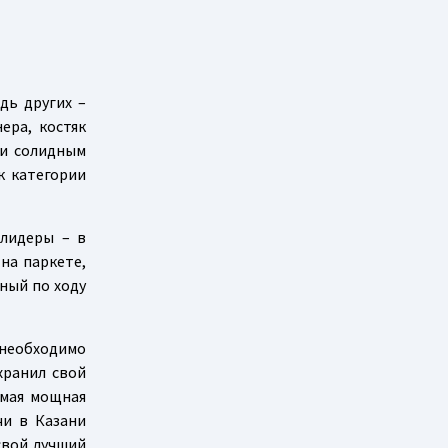
дь других –
ера, костяк
и солидным
к категории
 лидеры – в
 на паркете,
нный по ходу
 необходимо
хранил свой
амая мощная
чи в Казани
свой лучший