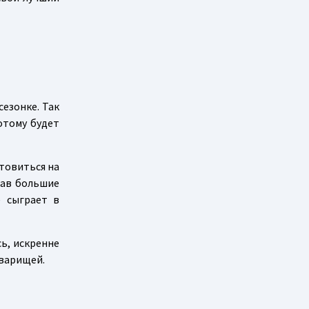
езонке. Так
отому будет
товиться на
вав большие
е сыграет в
ь, искренне
оварищей.