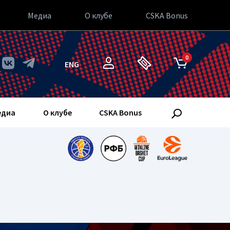
Медиа
О клубе
CSKA Bonus
0
ENG
едиа
О клубе
CSKA Bonus