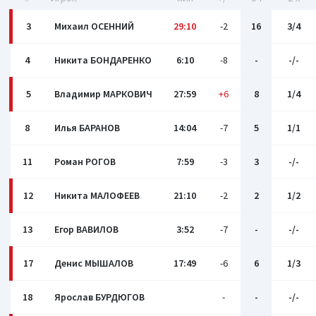
3
Михаил ОСЕННИЙ
29:10
-2
16
3/4
4
Никита БОНДАРЕНКО
6:10
-8
-
-/-
5
Владимир МАРКОВИЧ
27:59
+6
8
1/4
8
Илья БАРАНОВ
14:04
-7
5
1/1
11
Роман РОГОВ
7:59
-3
3
-/-
12
Никита МАЛОФЕЕВ
21:10
-2
2
1/2
13
Егор ВАВИЛОВ
3:52
-7
-
-/-
17
Денис МЫШАЛОВ
17:49
-6
6
1/3
18
Ярослав БУРДЮГОВ
-
-
-/-