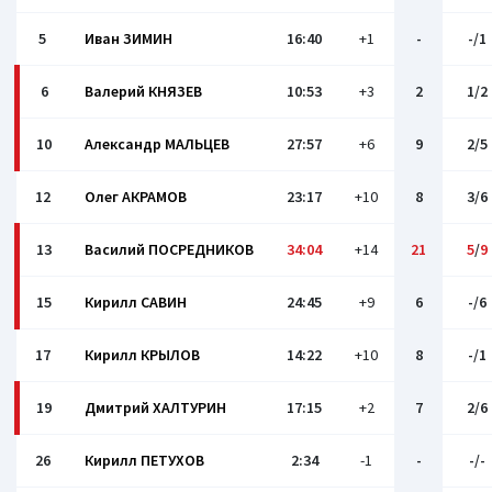
5
Иван ЗИМИН
16:40
+1
-
-/1
6
Валерий КНЯЗЕВ
10:53
+3
2
1/2
10
Александр МАЛЬЦЕВ
27:57
+6
9
2/5
12
Олег АКРАМОВ
23:17
+10
8
3/6
13
Василий ПОСРЕДНИКОВ
34:04
+14
21
5
/
9
15
Кирилл САВИН
24:45
+9
6
-/6
17
Кирилл КРЫЛОВ
14:22
+10
8
-/1
19
Дмитрий ХАЛТУРИН
17:15
+2
7
2/6
26
Кирилл ПЕТУХОВ
2:34
-1
-
-/-