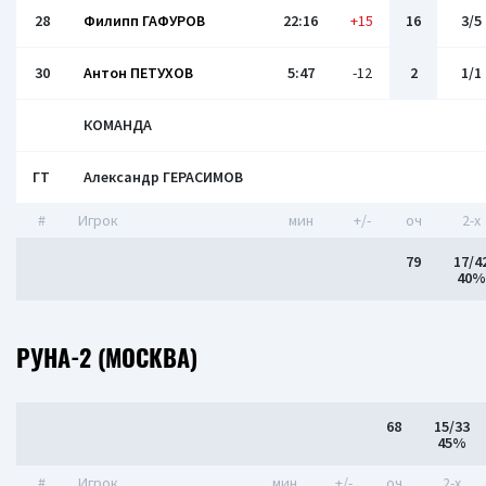
28
Филипп ГАФУРОВ
22:16
+15
16
3/5
30
Антон ПЕТУХОВ
5:47
-12
2
1/1
КОМАНДА
ГТ
Александр ГЕРАСИМОВ
#
Игрок
мин
+/-
оч
2-x
79
17/4
40%
РУНА-2 (МОСКВА)
68
15/33
45%
#
Игрок
мин
+/-
оч
2-x