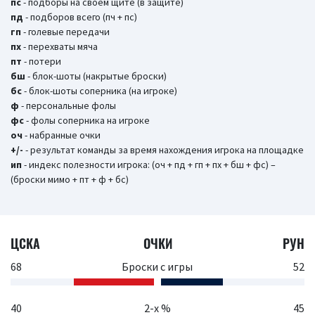
пс
- подборы на своем щите (в защите)
пд
- подборов всего (пч + пс)
гп
- голевые передачи
пх
- перехваты мяча
пт
- потери
бш
- блок-шоты (накрытые броски)
бc
- блок-шоты соперника (на игроке)
ф
- персональные фолы
фс
- фолы соперника на игроке
оч
- набранные очки
+/-
- результат команды за время нахождения игрока на площадке
ип
- индекс полезности игрока: (оч + пд + гп + пх + бш + фс) –
(броски мимо + пт + ф + бс)
ЦСКА
ОЧКИ
РУН
68
Броски с игры
52
40
2-х %
45