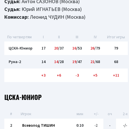
Судья:
Антон САЗОНОВ (Москва)
Судья:
Юрий ИГНАТЬЕВ (Москва)
Комиссар:
Леонид ЧУДИН (Москва)
По четвертям
I
II
III
IV
Итог игры
ЦСКА-Юниор
17
20
/37
16
/53
26
/79
79
Руна-2
14
14
/28
19
/47
21
/68
68
+3
+6
-3
+5
+11
ЦСКА-ЮНИОР
#
Игрок
мин
+/-
оч
2-x
2
Всеволод ТИШИН
0:10
-2
-
-/-