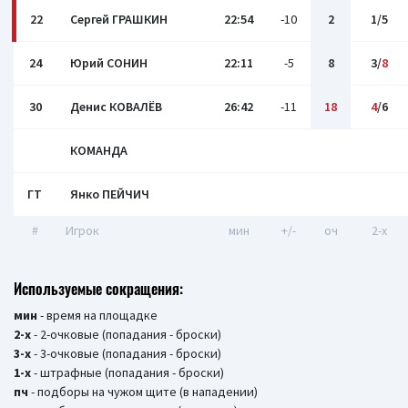
22
Сергей ГРАШКИН
22:54
-10
2
1/5
24
Юрий СОНИН
22:11
-5
8
3/
8
30
Денис КОВАЛЁВ
26:42
-11
18
4
/6
КОМАНДА
ГТ
Янко ПЕЙЧИЧ
#
Игрок
мин
+/-
оч
2-x
Используемые сокращения:
мин
- время на площадке
2-х
- 2-очковые (попадания - броски)
3-х
- 3-очковые (попадания - броски)
1-х
- штрафные (попадания - броски)
пч
- подборы на чужом щите (в нападении)