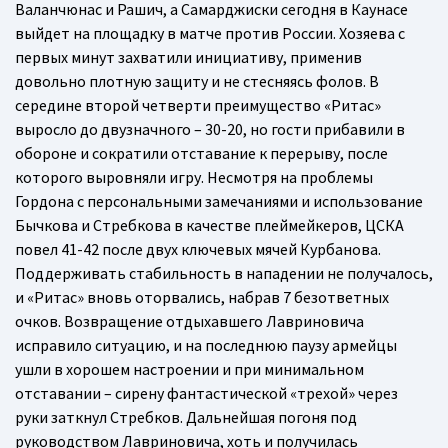
Валанчюнас и Рашич, а Самарджиски сегодня в Каунасе
выйдет на площадку в матче против России. Хозяева с
первых минут захватили инициативу, применив
довольно плотную защиту и не стесняясь фолов. В
середине второй четверти преимущество «Ритас»
выросло до двузначного – 30-20, но гости прибавили в
обороне и сократили отставание к перерыву, после
которого выровняли игру. Несмотря на проблемы
Гордона с персональными замечаниями и использование
Бычкова и Стребкова в качестве плеймейкеров, ЦСКА
повел 41-42 после двух ключевых мячей Курбанова.
Поддерживать стабильность в нападении не получалось,
и «Ритас» вновь оторвались, набрав 7 безответных
очков. Возвращение отдыхавшего Лавриновича
исправило ситуацию, и на последнюю паузу армейцы
ушли в хорошем настроении и при минимальном
отставании – сирену фантастической «трехой» через
руки заткнул Стребков. Дальнейшая погоня под
руководством Лавриновича, хоть и получилась