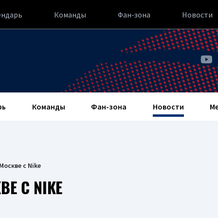
ендарь
Команды
Фан-зона
Новости
рь
Команды
Фан-зона
Новости
М
Москве с Nike
Е С NIKE