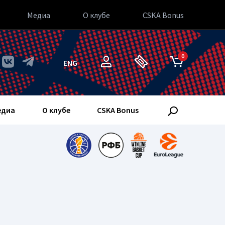
Медиа
О клубе
CSKA Bonus
0
ENG
едиа
О клубе
CSKA Bonus