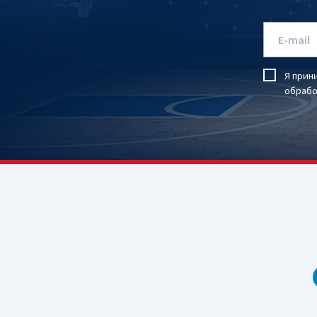
Я прин
обрабо