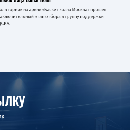
Новые лица Dance Team
Во вторник на арене «Баскет холла Москва» прошел
заключительный этап отбора в группу поддержки
ЦСКА.
ЫЛКУ
ях