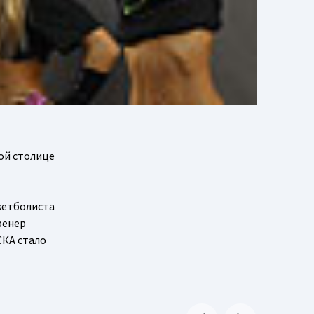
ой столице
скетболиста
ренер
СКА стало