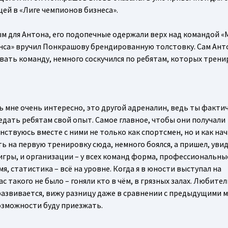
ей в «Лиге чемпионов бизнеса».
для Антона, его подопечные одержали верх над командой «Mi
янса» вручил Понкрашову брендированную толстовку. Сам Ант
вать команду, немного соскучился по ребятам, которых трени
 мне очень интересно, это другой адреналин, ведь ты факти
едать ребятам свой опыт. Самое главное, чтобы они получали
енствуюсь вместе с ними не только как спортсмен, но и как н
ть на первую тренировку сюда, немного боялся, а пришел, увид
 игры, и организации – у всех команд форма, профессиональны
, статистика – всё на уровне. Когда я в юности выступал на
с такого не было – гоняли кто в чём, в грязных залах. Любите
развивается, вижу разницу даже в сравнении с предыдущими 
озможности буду приезжать.