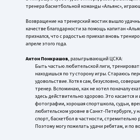
тренера баскетбольной команды «Альянс», играющ
Возвращение на тренерский мостик вышло удачным 
качестве благодарности за помощь капитан «Аль
признался, что с радостью приехал вновь трениро
апреле этого года.
Антон Понкрашов
, разыгрывающий ЦСКА:
Быть частью любительской лиги, тренировать
находишься по ту сторону игры. Стараюсь пер
удовольствие. Хотя я сам, безусловно, соверш
тренер. Вспоминаю, как не хотел поначалу еха
здесь действительно здорово. Это касается и
фотографии, хорошая спортшкола, судьи, время
любительском уровне в Санкт-Петербурге, у на
спорт, баскетбол в частности, стремительно 
Поэтому могу пожелать удачи ребятам, и по в