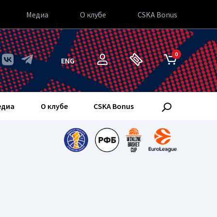
Медиа
О клубе
CSKA Bonus
0
ENG
едиа
О клубе
CSKA Bonus