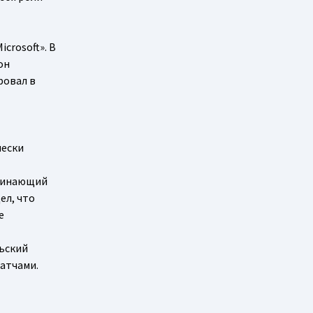
crosoft». В
он
ровал в
чески
ачинающий
ел, что
е
льский
матчами.