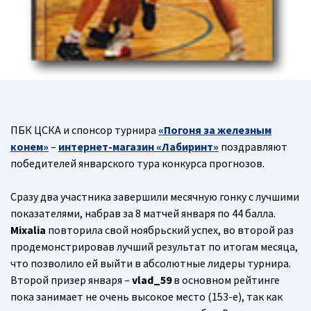
ПБК ЦСКА и спонсор турнира
«Погоня за железным
конем»
–
интернет-магазин «Лабиринт»
поздравляют
победителей январского тура конкурса прогнозов.
Сразу два участника завершили месячную гонку с лучшими
показателями, набрав за 8 матчей января по 44 балла.
Mixalia
повторила свой ноябрьский успех, во второй раз
продемонстрировав лучший результат по итогам месяца,
что позволило ей выйти в абсолютные лидеры турнира.
Второй призер января –
vlad_59
в основном рейтинге
пока занимает не очень высокое место (153-е), так как