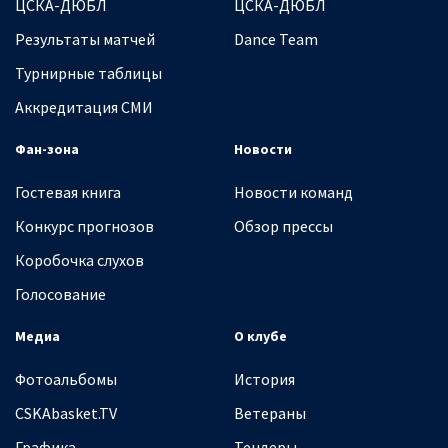
ЦСКА-ДЮБЛ
ЦСКА-ДЮБЛ
Результаты матчей
Dance Team
Турнирные таблицы
Аккредитация СМИ
Фан-зона
Новости
Гостевая книга
Новости команд
Конкурс прогнозов
Обзор прессы
Коробочка слухов
Голосование
Медиа
О клубе
Фотоальбомы
История
CSKAbasket.TV
Ветераны
Графика
Тендеры