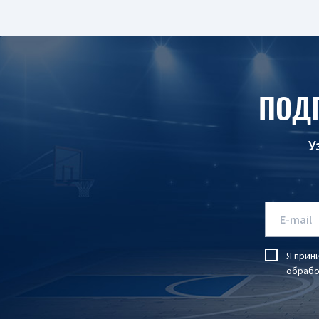
ПОД
У
Я прин
обрабо