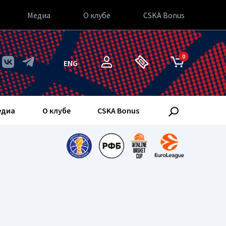
Медиа
О клубе
CSKA Bonus
0
ENG
едиа
О клубе
CSKA Bonus