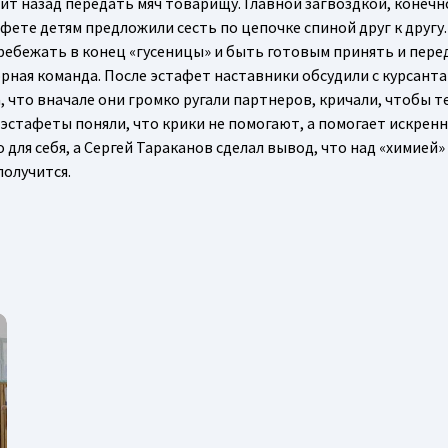
т назад передать мяч товарищу. Главной загвоздкой, конечно
ете детям предложили сесть по цепочке спиной друг к другу.
еребежать в конец «гусеницы» и быть готовым принять и пере
рная команда. После эстафет наставники обсудили с курсанта
, что вначале они громко ругали партнеров, кричали, чтобы т
 эстафеты поняли, что крики не помогают, а помогает искренн
для себя, а Сергей Тараканов сделал вывод, что над «химией»
получится.