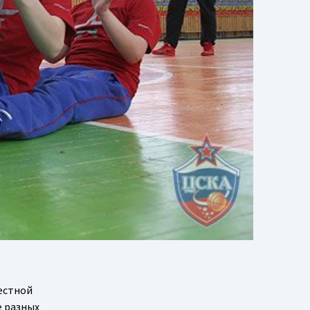
естной
е разных