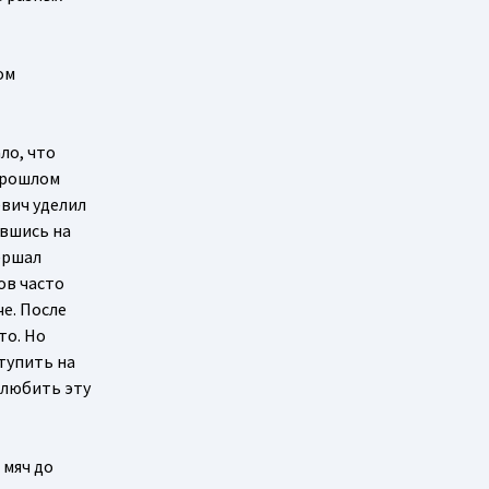
ом
ло, что
 прошлом
евич уделил
ившись на
ершал
ов часто
е. После
то. Но
ступить на
олюбить эту
 мяч до