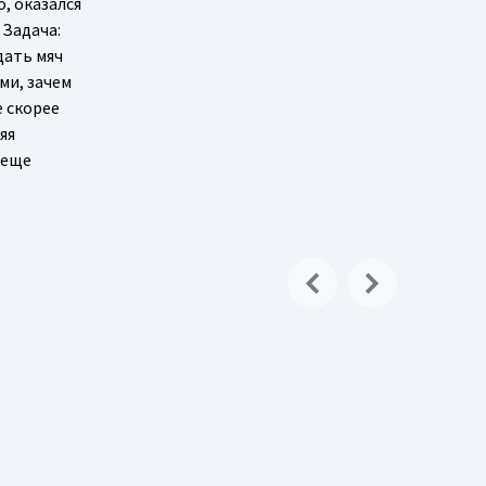
, оказался
 Задача:
дать мяч
ми, зачем
е скорее
яя
 еще