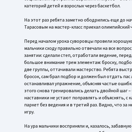
категорий детей и взрослых через баскетбол.
На этот раз ребята заметно ободрились еще до на
Тарасовым на мастер-класс приехал олимпийский 
Перед началом урока суворовцы провели хорошую 
мальчики сходу правильно отвечали на все вопрос
занятии: сделали степ, отработали ведение, пере
большое внимание трем элементам: броску, подбо
две группы, оттачивали мастерство. Ребята выстр
бросок, сам брал подбор и должен был отдать пас 
останавливал упражнение, объясняя частые ошибки
этого снова тренировались делать двойной шаг – 
наставники не устают поправлять и объяснять, с к
паркет без ведения и в третий раз. Видно, что за
игру.
На ура мальчики восприняли и, казалось, забавну