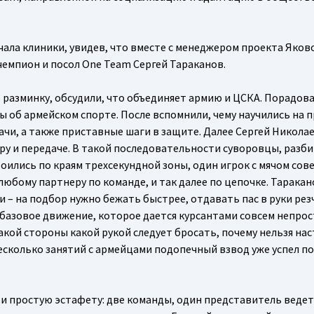
чала клиники, увидев, что вместе с менеджером проекта Яков
чемпион и посол One Team Сергей Тараканов.
разминку, обсудили, что объединяет армию и ЦСКА. Порадова
ы об армейском спорте. После вспомнили, чему научились на
дачи, а также приставные шаги в защите. Далее Сергей Никола
ру и передаче. В такой последовательности суворовцы, разб
оились по краям трехсекундной зоны, один игрок с мячом сов
любому партнеру по команде, и так далее по цепочке. Таракан
 – на подбор нужно бежать быстрее, отдавать пас в руки резч
базовое движение, которое дается курсантами совсем непрос
акой стороны какой рукой следует бросать, почему нельзя на
 несколько занятий с армейцами подопечный взвод уже успел п
ю и простую эстафету: две команды, один представитель ведет