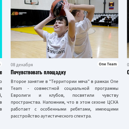
m
One Team
08 декабря
е
Почувствовать площадку
о
Второе занятие в "Территории мяча" в рамках One
я
Team - совместной социальной программы
,
Евролиги и клубов, посвятили чувству
в
пространства. Напомним, что в этом сезоне ЦСКА
в
работает с особенными ребятами, имеющими
расстройство аутистического спектра.