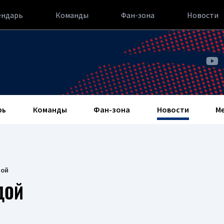
ендарь
Команды
Фан-зона
Новости
рь
Команды
Фан-зона
Новости
М
дой
ДОЙ