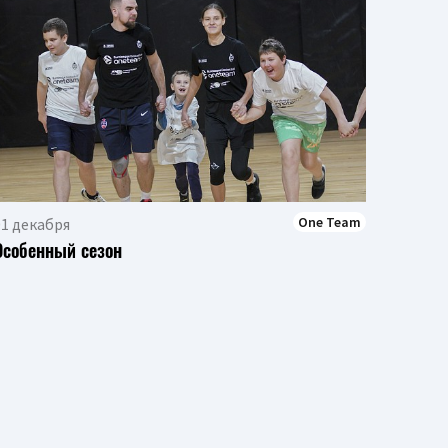
14 дек
Одной 
One Team
01 декабря
Особенный сезон