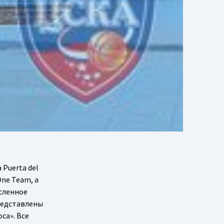
Puerta del
One Team, а
исленное
редставлены
са». Все