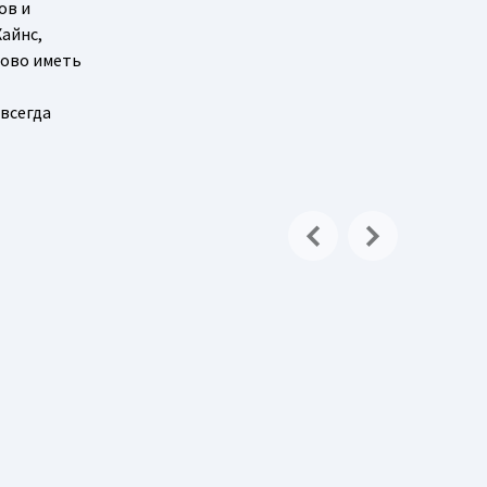
ов и
Хайнс,
рово иметь
 всегда