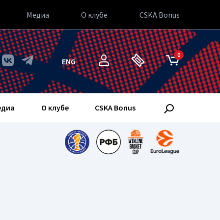
Медиа
О клубе
CSKA Bonus
0
ENG
едиа
О клубе
CSKA Bonus