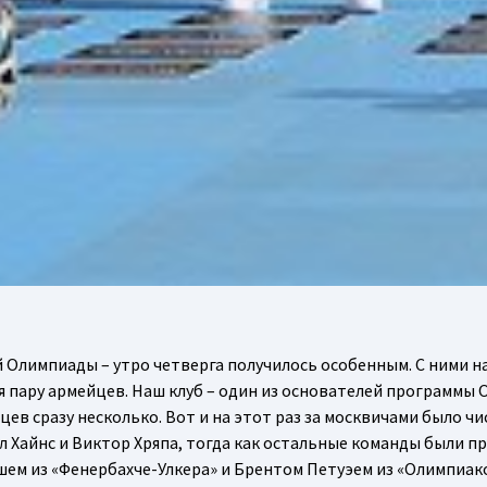
Олимпиады – утро четверга получилось особенным. С ними на 
я пару армейцев. Наш клуб – один из основателей программы 
ев сразу несколько. Вот и на этот раз за москвичами было ч
 Хайнс и Виктор Хряпа, тогда как остальные команды были п
ем из «Фенербахче-Улкера» и Брентом Петуэем из «Олимпиако