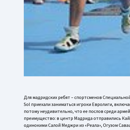
Для мадридских ребят – спортсменов Специальной 
Sol приехали заниматься игроки Евролиги, включа
потому неудивительно, что ее послов среди армейц
преимущество: в центр Мадрида отправились Кайл
одинокими Салой Меджри из «Реала», Огузом Саваш