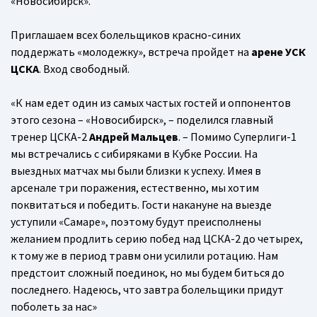
«Новосибирск».
Приглашаем всех болельщиков красно-синих
поддержать «молодежку», встреча пройдет на
арене УСК
ЦСКА
. Вход свободный.
«К нам едет один из самых частых гостей и оппонентов
этого сезона – «Новосибирск», – поделился главный
тренер ЦСКА-2
Андрей Мальцев
. – Помимо Суперлиги-1
мы встречались с сибиряками в Кубке России. На
выездных матчах мы были близки к успеху. Имея в
арсенале три поражения, естественно, мы хотим
поквитаться и победить. Гости накануне на выезде
уступили «Самаре», поэтому будут преисполнены
желанием продлить серию побед над ЦСКА-2 до четырех,
к тому же в период травм они усилили ротацию. Нам
предстоит сложный поединок, но мы будем биться до
последнего. Надеюсь, что завтра болельщики придут
поболеть за нас»