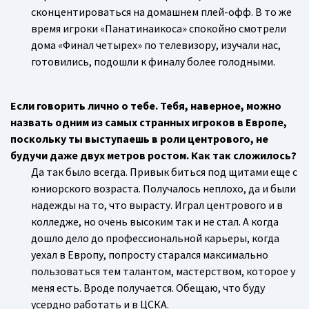
сконцентироваться на домашнем плей-офф. В то же
время игроки «Панатинаикоса» спокойно смотрели
дома «Финал четырех» по телевизору, изучали нас,
готовились, подошли к финалу более голодными.
Если говорить лично о тебе. Тебя, наверное, можно
назвать одним из самых странных игроков в Европе,
поскольку ты выступаешь в роли центрового, не
будучи даже двух метров ростом. Как так сложилось?
Да так было всегда. Привык биться под щитами еще с
юниорского возраста. Получалось неплохо, да и были
надежды на то, что вырасту. Играл центрового и в
колледже, но очень высоким так и не стал. А когда
дошло дело до профессиональной карьеры, когда
уехал в Европу, попросту старался максимально
пользоваться тем талантом, мастерством, которое у
меня есть. Вроде получается. Обещаю, что буду
усердно работать и в ЦСКА.