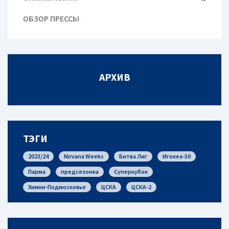
ОБЗОР ПРЕССЫ
АРХИВ
ТЭГИ
2023/24
Nirvana Weeks
Битва Лиг
Игокеа-50
Парма
предсезонка
Суперкубок
Химки-Подмосковье
ЦСКА
ЦСКА-2