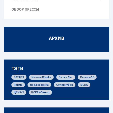
ОБЗОР ПРЕССЫ
АРХИВ
ТЭГИ
2023/24
Nirvana Weeks
Битва Лиг
Игокеа-50
Парма
предсезонка
Суперкубок
ЦСКА
ЦСКА-2
ЦСКА-Юниор