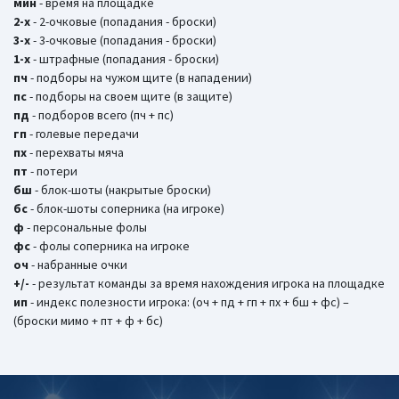
мин
- время на площадке
2-х
- 2-очковые (попадания - броски)
3-х
- 3-очковые (попадания - броски)
1-х
- штрафные (попадания - броски)
пч
- подборы на чужом щите (в нападении)
пс
- подборы на своем щите (в защите)
пд
- подборов всего (пч + пс)
гп
- голевые передачи
пх
- перехваты мяча
пт
- потери
бш
- блок-шоты (накрытые броски)
бc
- блок-шоты соперника (на игроке)
ф
- персональные фолы
фс
- фолы соперника на игроке
оч
- набранные очки
+/-
- результат команды за время нахождения игрока на площадке
ип
- индекс полезности игрока: (оч + пд + гп + пх + бш + фс) –
(броски мимо + пт + ф + бс)