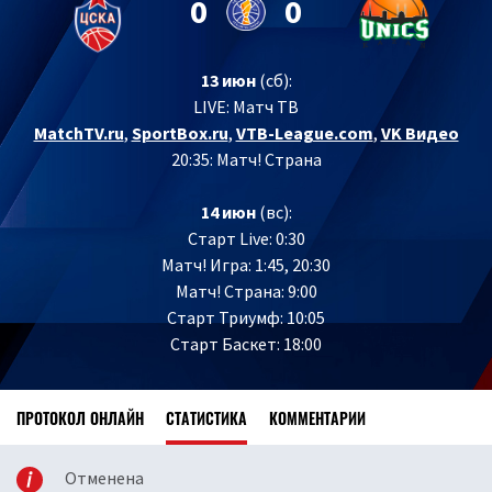
0
0
13 июн
(сб):
LIVE:
Матч ТВ
MatchTV.ru
,
SportBox.ru
,
VTB-League.com
,
VK Видео
20:35: Матч! Страна
14 июн
(вс):
Старт Live: 0:30
Матч! Игра: 1:45, 20:30
Матч! Страна: 9:00
Старт Триумф: 10:05
Старт Баскет: 18:00
ПРОТОКОЛ ОНЛАЙН
СТАТИСТИКА
КОММЕНТАРИИ
Отменена