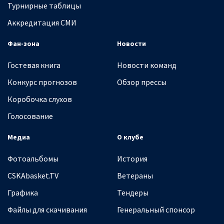
Турнирные таблицы
Аккредитация СМИ
Фан-зона
Новости
Гостевая книга
Новости команд
Конкурс прогнозов
Обзор прессы
Коробочка слухов
Голосование
Медиа
О клубе
Фотоальбомы
История
CSKAbasket.TV
Ветераны
Графика
Тендеры
Файлы для скачивания
Генеральный спонсор