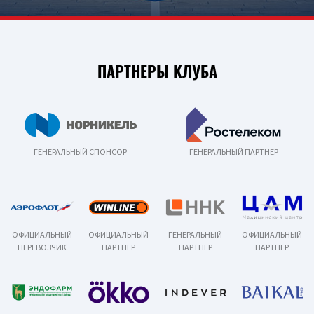
ПАРТНЕРЫ КЛУБА
ГЕНЕРАЛЬНЫЙ СПОНСОР
ГЕНЕРАЛЬНЫЙ ПАРТНЕР
ОФИЦИАЛЬНЫЙ
ОФИЦИАЛЬНЫЙ
ГЕНЕРАЛЬНЫЙ
ОФИЦИАЛЬНЫЙ
ПЕРЕВОЗЧИК
ПАРТНЕР
ПАРТНЕР
ПАРТНЕР