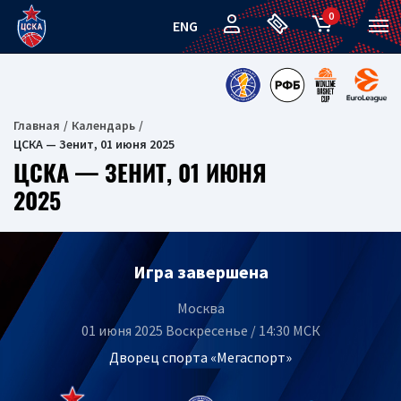
0
ENG
Главная
Календарь
ЦСКА — Зенит, 01 июня 2025
ЦСКА — ЗЕНИТ, 01 ИЮНЯ
2025
Игра завершена
Москва
01 июня 2025 Воскресенье / 14:30 МСК
Дворец спорта «Мегаспорт»