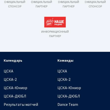
ОФИЦИАЛЬНЫЙ
ОФИЦИАЛЬНЫЙ
ОФИЦИАЛЬНЫЙ
ОФИЦИАЛЬНЫЙ
СПОНСОР
ПАРТНЕР
ПАРТНЕР
СПОНСОР
ИНФОРМАЦИОННЫЙ
ПАРТНЕР
Календарь
Команды
ЦСКА
ЦСКА
ЦСКА-2
ЦСКА-2
ЦСКА-Юниор
ЦСКА-Юниор
ЦСКА-ДЮБЛ
ЦСКА-ДЮБЛ
Результаты матчей
Dance Team