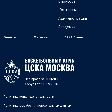
Спонсоры
Контакты
Администрация
Академия
Билеты
Магазин
CSKA Bonus
Все права защищены
Copyright ® 1999-2026
Политика конфиденциальности
Политика обработки персональных данных