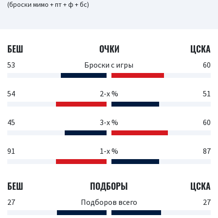
(броски мимо + пт + ф + бс)
БЕШ
ОЧКИ
ЦСКА
53
Броски с игры
60
54
2-х %
51
45
3-х %
60
91
1-х %
87
БЕШ
ПОДБОРЫ
ЦСКА
27
Подборов всего
27