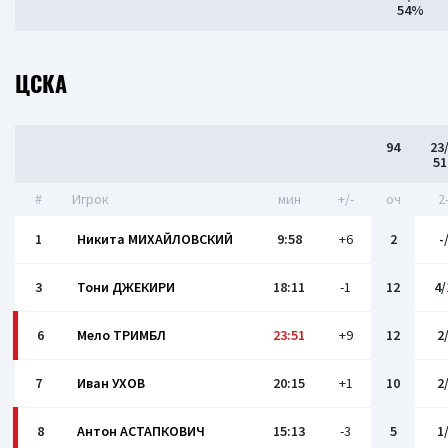
54%
ЦСКА
94
23
5
#
Игрок
мин
+/-
оч
2
1
Никита МИХАЙЛОВСКИЙ
9:58
+6
2
-
3
Тони ДЖЕКИРИ
18:11
-1
12
4/
6
Мело ТРИМБЛ
23:51
+9
12
2
7
Иван УХОВ
20:15
+1
10
2
8
Антон АСТАПКОВИЧ
15:13
-3
5
1