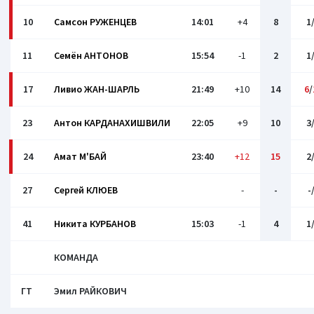
10
Самсон РУЖЕНЦЕВ
14:01
+4
8
1
11
Семён АНТОНОВ
15:54
-1
2
1
17
Ливио ЖАН-ШАРЛЬ
21:49
+10
14
6
/
23
Антон КАРДАНАХИШВИЛИ
22:05
+9
10
3
24
Амат М'БАЙ
23:40
+12
15
2
27
Сергей КЛЮЕВ
-
-
-
41
Никита КУРБАНОВ
15:03
-1
4
1
КОМАНДА
ГТ
Эмил РАЙКОВИЧ