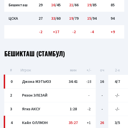
Бешикташ
29
16
/45
21
/66
19
/85
85
ЦСКА
27
33
/60
19
/79
15
/94
94
-2
+17
-2
-4
+9
БЕШИКТАШ (СТАМБУЛ)
#
Игрок
мин
+/-
оч
2-x
0
Джона МЭТЬЮЗ
34:41
-18
16
4/7
2
Резон ЭЛЕЗАЙ
-
-
-/-
3
Ягиз АКСУ
1:28
-2
-
-/-
4
Кайл ОЛЛМЭН
35:27
+1
26
3/5