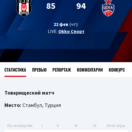
85
94
22 фев
(чт):
LIVE:
Okko Спорт
СТАТИСТИКА
ПРЕВЬЮ
РЕПОРТАЖ
КОММЕНТАРИИ
КОНКУРС
Товарищеский матч
Место:
Стамбул, Турция
По четвертям
I
II
III
IV
Итог игры