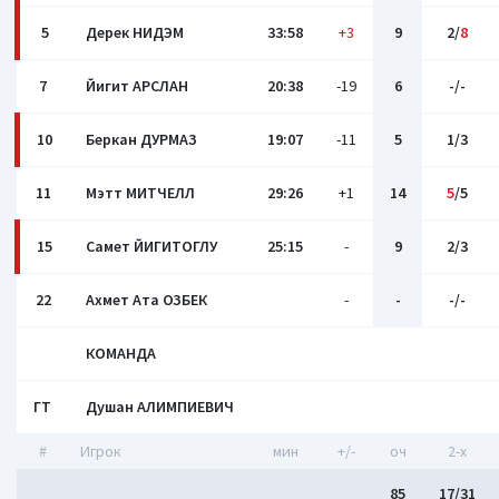
5
Дерек НИДЭМ
33:58
+3
9
2/
8
7
Йигит АРСЛАН
20:38
-19
6
-/-
10
Беркан ДУРМАЗ
19:07
-11
5
1/3
11
Мэтт МИТЧЕЛЛ
29:26
+1
14
5
/5
15
Самет ЙИГИТОГЛУ
25:15
-
9
2/3
22
Ахмет Ата ОЗБЕК
-
-
-/-
КОМАНДА
ГТ
Душан АЛИМПИЕВИЧ
#
Игрок
мин
+/-
оч
2-x
85
17/31