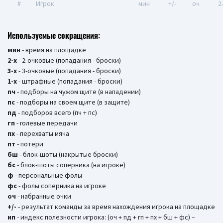
#
Игрок
мин
+/-
оч
2
Используемые сокращения:
мин
- время на площадке
2-х
- 2-очковые (попадания - броски)
3-х
- 3-очковые (попадания - броски)
1-х
- штрафные (попадания - броски)
пч
- подборы на чужом щите (в нападении)
пс
- подборы на своем щите (в защите)
пд
- подборов всего (пч + пс)
гп
- голевые передачи
пх
- перехваты мяча
пт
- потери
бш
- блок-шоты (накрытые броски)
бc
- блок-шоты соперника (на игроке)
ф
- персональные фолы
фс
- фолы соперника на игроке
оч
- набранные очки
+/-
- результат команды за время нахождения игрока на площадке
ип
- индекс полезности игрока: (оч + пд + гп + пх + бш + фс) –