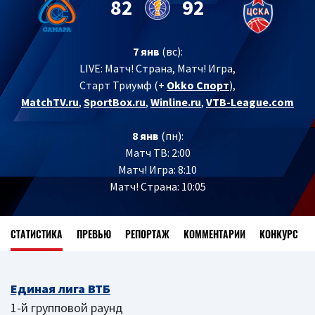
82
92
7 янв
(вс):
LIVE:
Матч! Страна, Матч! Игра,
Старт Триумф (+
Okko Спорт
),
MatchTV.ru
,
SportBox.ru
,
Winline.ru
,
VTB-League.com
8 янв
(пн):
Матч ТВ: 2:00
Матч! Игра: 8:10
Матч! Страна: 10:05
СТАТИСТИКА
ПРЕВЬЮ
РЕПОРТАЖ
КОММЕНТАРИИ
КОНКУРС
Единая лига ВТБ
1-й групповой раунд