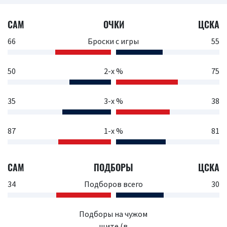
САМ
ОЧКИ
ЦСКА
66
Броски с игры
55
50
2-х %
75
35
3-х %
38
87
1-х %
81
САМ
ПОДБОРЫ
ЦСКА
34
Подборов всего
30
Подборы на чужом
щите (в