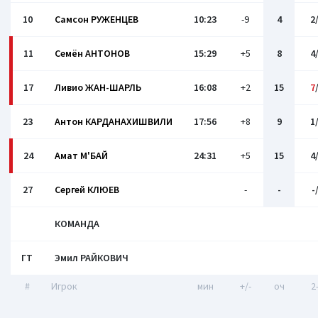
10
Самсон РУЖЕНЦЕВ
10:23
-9
4
2
11
Семён АНТОНОВ
15:29
+5
8
4
17
Ливио ЖАН-ШАРЛЬ
16:08
+2
15
7
23
Антон КАРДАНАХИШВИЛИ
17:56
+8
9
1
24
Амат М'БАЙ
24:31
+5
15
4
27
Сергей КЛЮЕВ
-
-
-
КОМАНДА
ГТ
Эмил РАЙКОВИЧ
#
Игрок
мин
+/-
оч
2