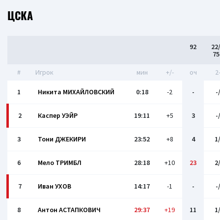
ЦСКА
92
22
7
#
Игрок
мин
+/-
оч
2
1
Никита МИХАЙЛОВСКИЙ
0:18
-2
-
-
2
Каспер УЭЙР
19:11
+5
3
-
3
Тони ДЖЕКИРИ
23:52
+8
4
1
6
Мело ТРИМБЛ
28:18
+10
23
2
7
Иван УХОВ
14:17
-1
-
-
8
Антон АСТАПКОВИЧ
29:37
+19
11
1