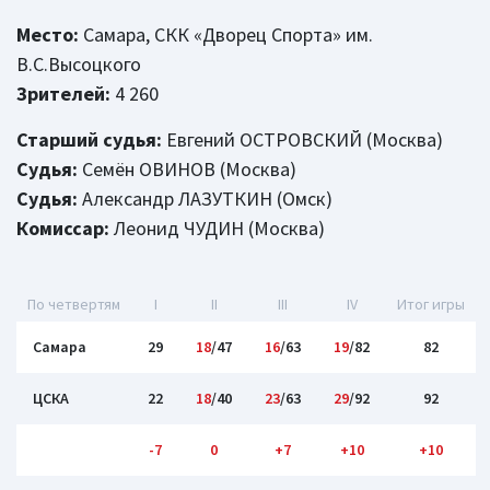
Место:
Самара, СКК «Дворец Спорта» им.
В.С.Высоцкого
Зрителей:
4 260
Старший судья:
Евгений ОСТРОВСКИЙ (Москва)
Судья:
Семён ОВИНОВ (Москва)
Судья:
Александр ЛАЗУТКИН (Омск)
Комиссар:
Леонид ЧУДИН (Москва)
По четвертям
I
II
III
IV
Итог игры
Самара
29
18
/47
16
/63
19
/82
82
ЦСКА
22
18
/40
23
/63
29
/92
92
-7
0
+7
+10
+10