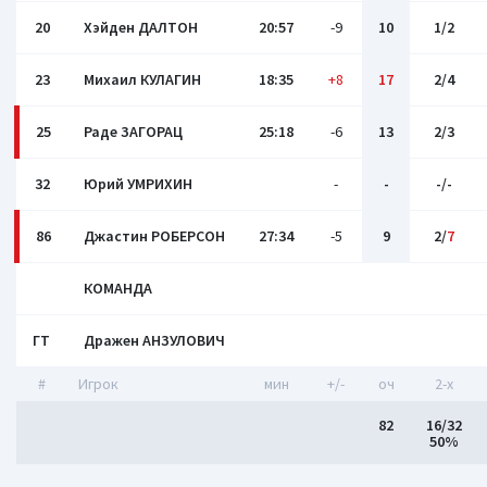
20
Хэйден ДАЛТОН
20:57
-9
10
1/2
23
Михаил КУЛАГИН
18:35
+8
17
2/4
25
Раде ЗАГОРАЦ
25:18
-6
13
2/3
32
Юрий УМРИХИН
-
-
-/-
86
Джастин РОБЕРСОН
27:34
-5
9
2/
7
КОМАНДА
ГТ
Дражен АНЗУЛОВИЧ
#
Игрок
мин
+/-
оч
2-x
82
16/32
50%