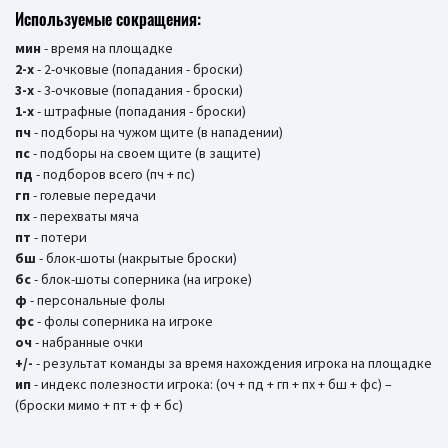
Используемые сокращения:
мин
- время на площадке
2-х
- 2-очковые (попадания - броски)
3-х
- 3-очковые (попадания - броски)
1-х
- штрафные (попадания - броски)
пч
- подборы на чужом щите (в нападении)
пс
- подборы на своем щите (в защите)
пд
- подборов всего (пч + пс)
гп
- голевые передачи
пх
- перехваты мяча
пт
- потери
бш
- блок-шоты (накрытые броски)
бc
- блок-шоты соперника (на игроке)
ф
- персональные фолы
фс
- фолы соперника на игроке
оч
- набранные очки
+/-
- результат команды за время нахождения игрока на площадке
ип
- индекс полезности игрока: (оч + пд + гп + пх + бш + фс) –
(броски мимо + пт + ф + бс)