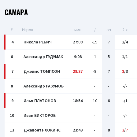
САМАРА
#
Игрок
мин
+/-
оч
2-x
4
Никола РЕБИЧ
27:08
-19
7
2/4
6
Александр ГУДУМАК
9:08
-1
5
1/1
7
Джеймс ТОМПСОН
28:37
-8
7
3
/3
8
Александр РАЗУМОВ
-
-
-/-
9
Илья ПЛАТОНОВ
18:54
-10
6
-/1
10
Иван ВИКТОРОВ
-
-
-/-
13
Джавонтэ ХОКИНС
23:49
-
8
3
/
7