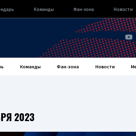
ендарь
Команды
Фан-зона
Новости
рь
Команды
Фан-зона
Новости
М
РЯ 2023