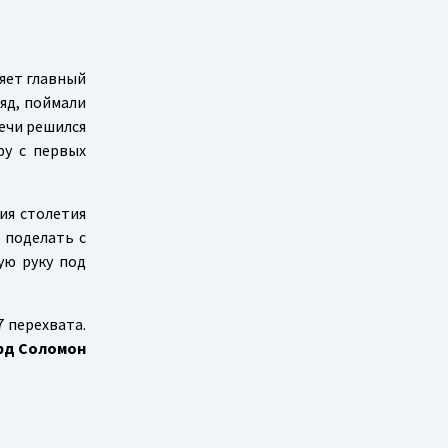
ряет главный
ряд, поймали
ечи решился
ру с первых
ия столетия
 поделать с
ую руку под
7 перехвата.
рд Соломон