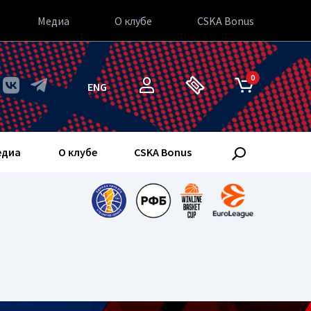
Медиа
О клубе
CSKA Bonus
0
ENG
едиа
О клубе
CSKA Bonus