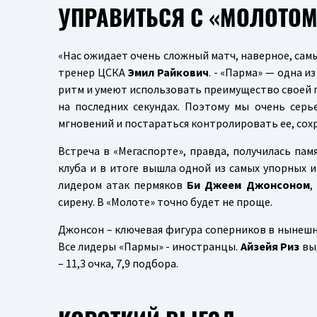
УПРАВИТЬСЯ С «МОЛОТОМ
«Нас ожидает очень сложный матч, наверное, самы
тренер ЦСКА
Эмил Райкович
. - «Парма» — одна и
ритм и умеют использовать преимущество своей п
на последних секундах. Поэтому мы очень серь
мгновений и постараться контролировать ее, сох
Встреча в «Мегаспорте», правда, получилась па
клуба и в итоге вышла одной из самых упорных 
лидером атак пермяков
Би Джеем Джонсоном
,
сирену. В «Молоте» точно будет не проще.
Джонсон – ключевая фигура соперников в нынешнем 
Все лидеры «Пармы» - иностранцы.
Айзейя Риз
выд
– 11,3 очка, 7,9 подбора.