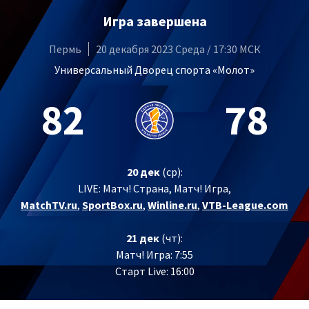
Игра завершена
Пермь
20 декабря 2023 Среда / 17:30 МСК
Универсальный Дворец спорта «Молот»
82
78
20 дек
(ср):
LIVE:
Матч! Страна, Матч! Игра,
MatchTV.ru
,
SportBox.ru
,
Winline.ru
,
VTB-League.com
21 дек
(чт):
Матч! Игра: 7:55
Старт Live: 16:00