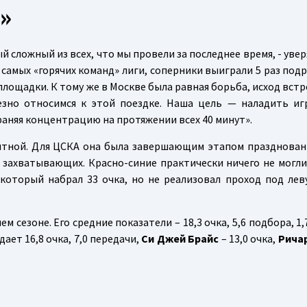
»
й сложный из всех, что мы провели за последнее время, - уве
з самых «горячих команд» лиги, соперники выиграли 5 раз под
лощадки. К тому же в Москве была равная борьба, исход встр
езно относимся к этой поездке. Наша цель — наладить иг
раняя концентрацию на протяжении всех 40 минут».
мятной. Для ЦСКА она была завершающим этапом празднован
и захватывающих. Красно-синие практически ничего не могли
 который набрал 33 очка, но не реализовал проход под лев
сезоне. Его средние показатели – 18,3 очка, 5,6 подбора, 1,
ает 16,8 очка, 7,0 передачи,
Си Джей Брайс
– 13,0 очка,
Рича