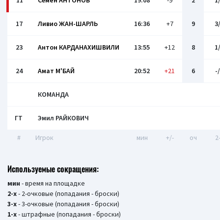
11
Семён АНТОНОВ
19:08
-9
2
1
17
Ливио ЖАН-ШАРЛЬ
16:36
+7
9
3
23
Антон КАРДАНАХИШВИЛИ
13:55
+12
8
1
24
Амат М'БАЙ
20:52
+21
6
-
КОМАНДА
ГТ
Эмил РАЙКОВИЧ
#
Игрок
мин
+/-
оч
2
Используемые сокращения:
мин
- время на площадке
2-х
- 2-очковые (попадания - броски)
3-х
- 3-очковые (попадания - броски)
1-х
- штрафные (попадания - броски)