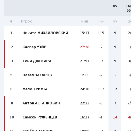
85
16
5
#
Игрок
мин
+/-
оч
2
1
Никита МИХАЙЛОВСКИЙ
15:17
+15
9
2
2
Каспер УЭЙР
27:38
-2
9
1
3
Тони ДЖЕКИРИ
21:51
+7
9
3
5
Павел ЗАХАРОВ
1:33
-2
-
-
6
Мело ТРИМБЛ
24:30
+17
12
1
8
Антон АСТАПКОВИЧ
22:23
-5
7
-
10
Самсон РУЖЕНЦЕВ
16:17
-1
14
4