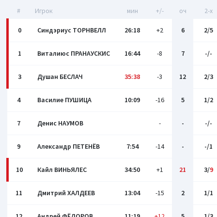
#
Игрок
мин
+/-
оч
2-x
0
Синдэриус ТОРНВЕЛЛ
26:18
+2
6
2/5
1
Виталиюс ПРАНАУСКИС
16:44
-8
7
-/-
3
Душан БЕСЛАЧ
35:38
-3
12
2/3
4
Василие ПУШИЦА
10:09
-16
5
1/2
7
Денис НАУМОВ
-
-
-/-
9
Александр ПЕТЕНЁВ
7:54
-14
-
-/1
10
Кайл ВИНЬЯЛЕС
34:50
+1
21
3/
9
11
Дмитрий ХАЛДЕЕВ
13:04
-15
2
1/1
12
Андрей ФЁДОРОВ
11:19
+12
5
1/3