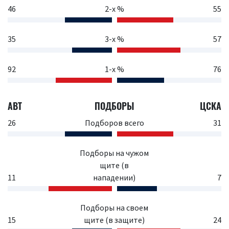
46
2-х %
55
35
3-х %
57
92
1-х %
76
АВТ
ПОДБОРЫ
ЦСКА
26
Подборов всего
31
Подборы на чужом
щите (в
11
нападении)
7
Подборы на своем
15
щите (в защите)
24