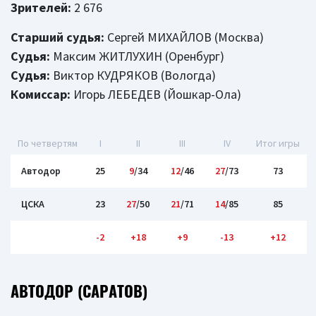
Зрителей:
2 676
Старший судья:
Сергей МИХАЙЛОВ (Москва)
Судья:
Максим ЖИТЛУХИН (Оренбург)
Судья:
Виктор КУДРЯКОВ (Вологда)
Комиссар:
Игорь ЛЕБЕДЕВ (Йошкар-Ола)
По четвертям
I
II
III
IV
Итог игры
Автодор
25
9
/34
12
/46
27
/73
73
ЦСКА
23
27
/50
21
/71
14
/85
85
-2
+18
+9
-13
+12
АВТОДОР (САРАТОВ)