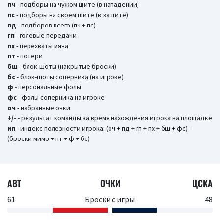
пч
- подборы на чужом щите (в нападении)
пс
- подборы на своем щите (в защите)
пд
- подборов всего (пч + пс)
гп
- голевые передачи
пх
- перехваты мяча
пт
- потери
бш
- блок-шоты (накрытые броски)
бc
- блок-шоты соперника (на игроке)
ф
- персональные фолы
фс
- фолы соперника на игроке
оч
- набранные очки
+/-
- результат команды за время нахождения игрока на площадке
ип
- индекс полезности игрока: (оч + пд + гп + пх + бш + фс) –
(броски мимо + пт + ф + бс)
АВТ
ОЧКИ
ЦСКА
61
Броски с игры
48