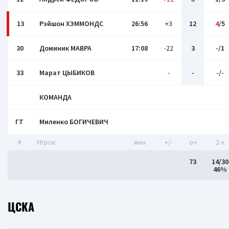
13
Рэйшон ХЭММОНДС
26:56
+3
12
4
/5
30
Доминик МАВРА
17:08
-22
3
-/1
33
Марат ЦЫБИКОВ
-
-
-/-
КОМАНДА
ГТ
Миленко БОГИЧЕВИЧ
#
Игрок
мин
+/-
оч
2-x
73
14/30
46%
ЦСКА