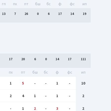
гп
пх
пт
бш
бc
ф
фс
ип
13
7
26
0
6
17
14
19
17
20
6
0
14
17
111
п
пх
пт
бш
бc
ф
фс
ип
1
5
-
-
1
-
10
2
4
1
-
1
-
2
-
1
2
-
3
-
2