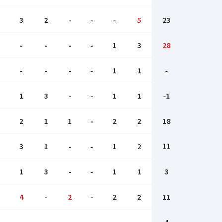
3
2
-
-
-
5
23
-
-
-
-
1
3
28
-
-
-
-
1
1
-
1
3
-
-
1
1
-1
2
1
1
-
2
2
18
3
1
-
-
1
2
11
1
3
-
-
1
1
3
4
-
2
-
2
2
11