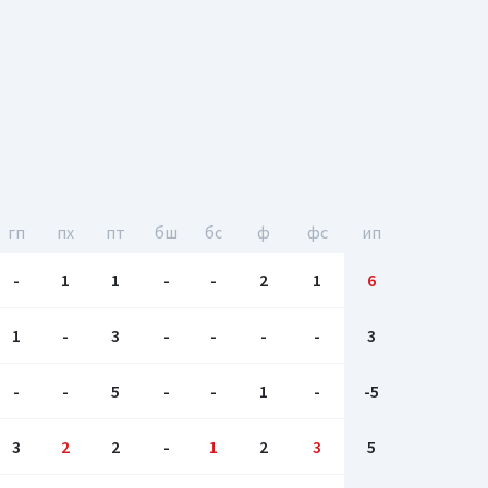
гп
пх
пт
бш
бc
ф
фс
ип
-
1
1
-
-
2
1
6
1
-
3
-
-
-
-
3
-
-
5
-
-
1
-
-5
3
2
2
-
1
2
3
5