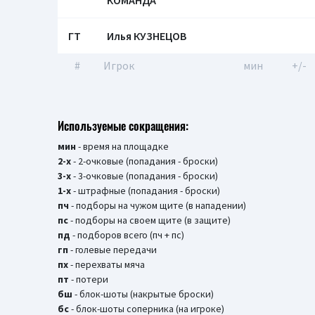
КОМАНДА
ГТ
Илья КУЗНЕЦОВ
#
Игрок
мин
+/-
Используемые сокращения:
мин
- время на площадке
2-х
- 2-очковые (попадания - броски)
3-х
- 3-очковые (попадания - броски)
1-х
- штрафные (попадания - броски)
пч
- подборы на чужом щите (в нападении)
пс
- подборы на своем щите (в защите)
пд
- подборов всего (пч + пс)
гп
- голевые передачи
пх
- перехваты мяча
пт
- потери
бш
- блок-шоты (накрытые броски)
бc
- блок-шоты соперника (на игроке)