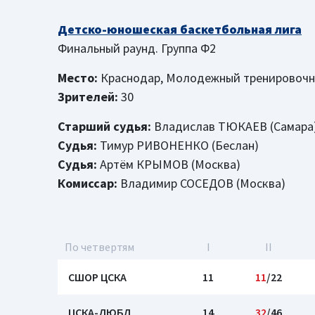
Детско-юношеская баскетбольная лига
Финальный раунд. Группа Ф2
Место:
Краснодар, Молодежный тренировочн
Зрителей:
30
Старший судья:
Владислав ТЮКАЕВ (Самара
Судья:
Тимур РИВОНЕНКО (Беслан)
Судья:
Артём КРЫМОВ (Москва)
Комиссар:
Владимир СОСЕДОВ (Москва)
По четвертям
I
II
СШОР ЦСКА
11
11
/22
ЦСКА-ДЮБЛ
14
32
/46