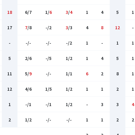
18
6/7
1/
6
3
/
4
1
4
5
1
17
7
/8
-/2
3
/3
4
8
12
-
-
-/-
-/-
-/2
1
-
1
1
5
2/6
-/5
1/2
1
4
5
1
11
5/
9
-/-
1/1
6
2
8
1
12
4/6
1/5
1/2
1
1
2
1
1
-/1
-/1
1/2
-
3
3
4
2
1/2
-/-
-/-
1
1
2
2