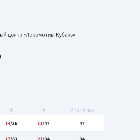
ый центр «Локомотив-Кубань»
)
III
IV
Итог игры
14
/36
11
/47
47
17
/63
21
/84
84