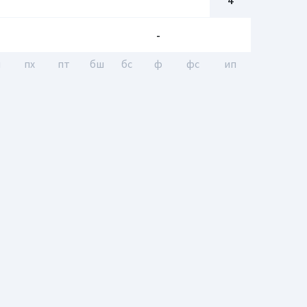
4
-
п
пх
пт
бш
бc
ф
фс
ип