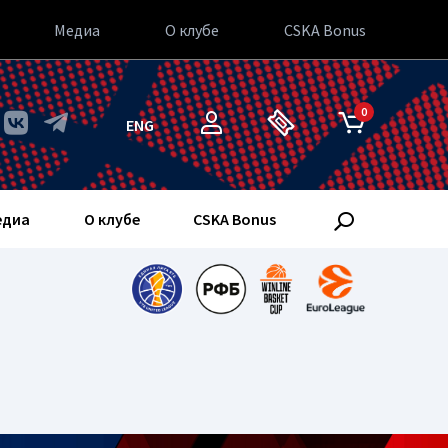
Медиа
О клубе
CSKA Bonus
0
ENG
едиа
О клубе
CSKA Bonus