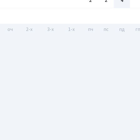
2
2
4
оч
2-x
3-x
1-x
пч
пс
пд
г