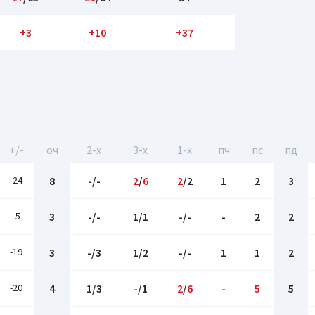
+3
+10
+37
+/-
оч
2-x
3-x
1-x
пч
пс
пд
-24
8
-/-
2
/
6
2
/2
1
2
3
-5
3
-/-
1/1
-/-
-
2
2
-19
3
-/3
1/2
-/-
1
1
2
-20
4
1/3
-/1
2
/
6
-
5
5