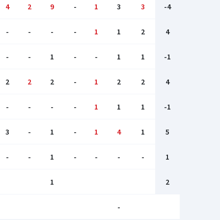
4
2
9
-
1
3
3
-4
-
-
-
-
1
1
2
4
-
-
1
-
-
1
1
-1
2
2
2
-
1
2
2
4
-
-
-
-
1
1
1
-1
3
-
1
-
1
4
1
5
-
-
1
-
-
-
-
1
1
2
-