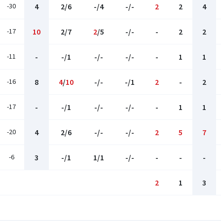
-30
4
2/6
-/4
-/-
2
2
4
-17
10
2/7
2
/5
-/-
-
2
2
-11
-
-/1
-/-
-/-
-
1
1
-16
8
4
/
10
-/-
-/1
2
-
2
-17
-
-/1
-/-
-/-
-
1
1
-20
4
2/6
-/-
-/-
2
5
7
-6
3
-/1
1/1
-/-
-
-
-
2
1
3