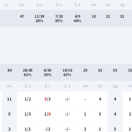
+/-
оч
2-x
3-x
1-x
пч
пс
пд
47
11/38
7/20
4/9
10
22
32
28%
35%
44%
84
28/45
6/30
10/16
20
33
53
15
62%
20%
62%
оч
2-x
3-x
1-x
пч
пс
пд
г
11
1/2
3
/3
-/-
-
4
4
1
5
1/3
1/
6
-/-
1
3
4
2
2
1/1
-/2
-/-
2
1
3
1