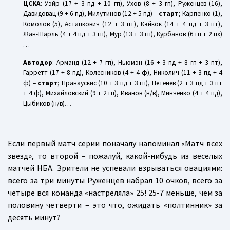
ЦСКА
: Уэйр (17 + 3 пд + 10 гп), Ухов (8 + 3 гп), Руженцев (16),
Давидовац (9 + 6 пд), Милутинов (12 + 5 пд) –
старт
; Карпенко (1),
Комолов (5), Астапкович (12 + 3 пт), Кэйкок (14 + 4 пд + 3 пт),
Жан-Шарль (4 + 4 пд + 3 гп), Мур (13 + 3 гп), Курбанов (6 гп + 2 пх)
…
Автодор
: Арманд (12 + 7 гп), Ньюмэн (16 + 3 пд + 8 гп + 3 пт),
Гарретт (17 + 8 пд), Колесников (4 + 4 ф), Николич (11 + 3 пд + 4
ф) –
старт
; Пранаускис (10 + 3 пд + 3 гп), Петенев (2 + 3 пд + 3 пт
+ 4 ф), Михайловский (9 + 2 гп), Иванов (н/в), Минченко (4 + 4 пд),
Цыбиков (н/в)…
Если первый матч серии поначалу напоминал «Матч всех
звезд», то второй – пожалуй, какой-нибудь из веселых
матчей НБА. Зрители не успевали взрываться овациями:
всего за три минуты Руженцев набрал 10 очков, всего за
четыре вся команда «настреляла» 25! 25-7 меньше, чем за
половину четверти – это что, ожидать «полтинник» за
десять минут?