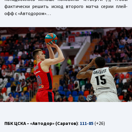
фактически решить исход второго матча серии плей-
офф с «Автодором»…
ПБК ЦСКА – «Автодор» (Саратов)
:
111-85
(+26)