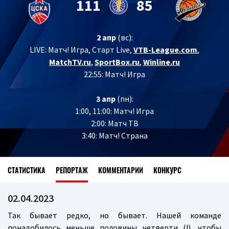
111
85
2 апр
(вс):
LIVE:
Матч! Игра, Старт Live,
VTB-League.com
,
MatchTV.ru
,
SportBox.ru
,
Winline.ru
22:55: Матч! Игра
3 апр
(пн):
1:00, 11:00: Матч! Игра
2:00: Матч ТВ
3:40: Матч! Страна
СТАТИСТИКА
РЕПОРТАЖ
КОММЕНТАРИИ
КОНКУРС
02.04.2023
Так бывает редко, но бывает. Нашей команде
понадобилось меньше половины четверти (!), чтобы