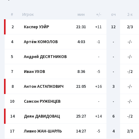
#
Игрок
мин
+/-
оч
2-x
2
Каспер УЭЙР
21:31
+11
12
2/3
4
Артём КОМОЛОВ
4:03
-1
-
-/-
5
Андрей ДЕСЯТНИКОВ
-
-
-/-
7
Иван УХОВ
8:36
-5
-
-/2
8
Антон АСТАПКОВИЧ
21:05
+16
3
-/-
10
Самсон РУЖЕНЦЕВ
-
-
-/-
14
Деян ДАВИДОВАЦ
25:27
+14
6
-/2
17
Ливио ЖАН-ШАРЛЬ
14:27
-5
4
2/3