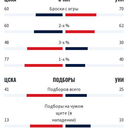
60
Броски с игры
70
60
2-х %
62
48
3-х %
30
77
1-х %
40
ЦСКА
ПОДБОРЫ
УНИ
41
Подборов всего
25
Подборы на чужом
щите (в
13
нападении)
10