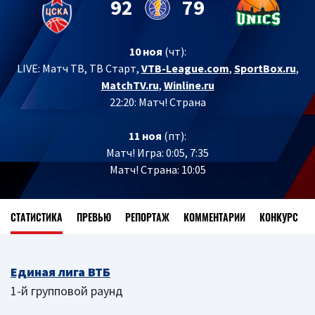
92
79
10 ноя
(чт):
LIVE:
Матч ТВ, ТВ Старт,
VTB-League.com
,
SportBox.ru
,
MatchTV.ru
,
Winline.ru
22:20: Матч! Страна
11 ноя
(пт):
Матч! Игра: 0:05, 7:35
Матч! Страна: 10:05
СТАТИСТИКА
ПРЕВЬЮ
РЕПОРТАЖ
КОММЕНТАРИИ
КОНКУРС
Единая лига ВТБ
1-й групповой раунд