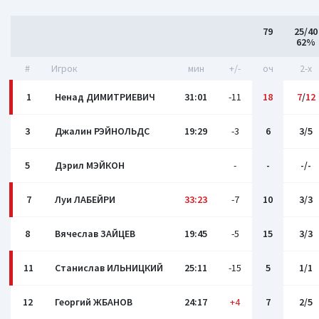
79
25/40
62%
#
Игрок
мин
+/-
оч
2-x
1
Ненад ДИМИТРИЕВИЧ
31:01
-11
18
7
/
12
3
Джалин РЭЙНОЛЬДС
19:29
-3
6
3/5
5
Дэрил МЭЙКОН
-
-
-/-
7
Луи ЛАБЕЙРИ
33:23
-7
10
3/3
8
Вячеслав ЗАЙЦЕВ
19:45
-5
15
3/3
11
Станислав ИЛЬНИЦКИЙ
25:11
-15
5
1/1
12
Георгий ЖБАНОВ
24:17
+4
7
2/5