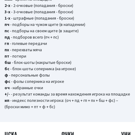
2-х
- 2-очковые (попадания - броски)
3-х
- 3-очковые (попадания - броски)
1-х
- штрафные (попадания - броски)
пч
- подборы на чужом щите (в нападении)
пс
- подборы на своем щите (в защите)
пд
- подборов всего (пч + пс)
гп
- голевые передачи
пх
- перехваты мяча
пт
- потери
бш
- блок-шоты (накрытые броски)
бc
- блок-шоты соперника (на игроке)
ф
- персональные фолы
фс
- фолы соперника на игроке
оч
- набранные очки
+/-
- результат команды за время нахождения игрока на площадке
ип
- индекс полезности игрока: (оч + пд + гп + пх + бш + фс) –
(броски мимо + пт + ф + бс)
ЦСКА
ОЧКИ
УНИ