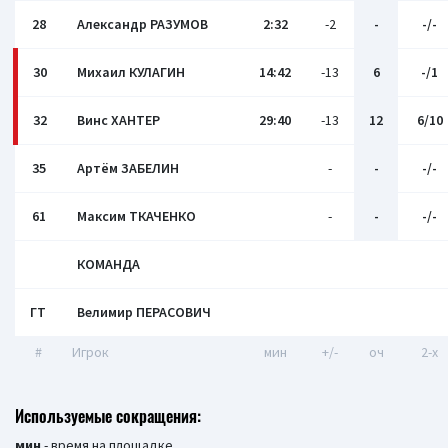
28
Александр РАЗУМОВ
2:32
-2
-
-/-
30
Михаил КУЛАГИН
14:42
-13
6
-/1
32
Винс ХАНТЕР
29:40
-13
12
6/10
35
Артём ЗАБЕЛИН
-
-
-/-
61
Максим ТКАЧЕНКО
-
-
-/-
КОМАНДА
ГТ
Велимир ПЕРАСОВИЧ
#
Игрок
мин
+/-
оч
2-x
Используемые сокращения:
мин
- время на площадке