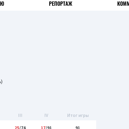
ЬЮ
РЕПОРТАЖ
КОММ
)
III
IV
Итог игры
25
/74
17
/91
91