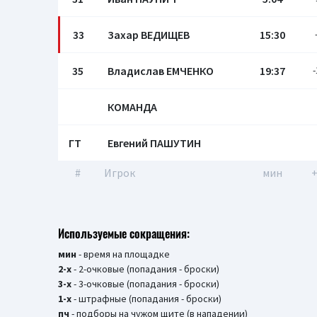
33
Захар ВЕДИЩЕВ
15:30
35
Владислав ЕМЧЕНКО
19:37
-
КОМАНДА
ГТ
Евгений ПАШУТИН
#
Игрок
мин
+
Используемые сокращения:
мин
- время на площадке
2-х
- 2-очковые (попадания - броски)
3-х
- 3-очковые (попадания - броски)
1-х
- штрафные (попадания - броски)
пч
- подборы на чужом щите (в нападении)