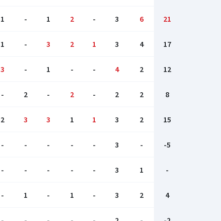
1
-
1
2
-
3
6
21
1
-
3
2
1
3
4
17
3
-
1
-
-
4
2
12
-
2
-
2
-
2
2
8
2
3
3
1
1
3
2
15
-
-
-
-
-
3
-
-5
-
-
-
-
-
3
1
-
-
1
-
1
-
3
2
4
-
-
-
-
-
2
-
-2