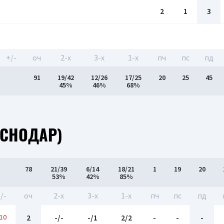
2
1
3
+/-
оч
2-x
3-x
1-x
пч
пс
пд
91
19/42
12/26
17/25
20
25
45
45%
46%
68%
АСНОДАР)
78
21/39
6/14
18/21
1
19
20
53%
42%
85%
/-
оч
2-x
3-x
1-x
пч
пс
пд
10
2
-/-
-/1
2/2
-
-
-