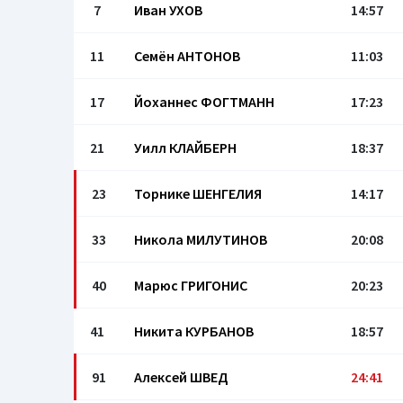
7
Иван УХОВ
14:57
11
Семён АНТОНОВ
11:03
17
Йоханнес ФОГТМАНН
17:23
21
Уилл КЛАЙБЕРН
18:37
23
Торнике ШЕНГЕЛИЯ
14:17
33
Никола МИЛУТИНОВ
20:08
40
Марюс ГРИГОНИС
20:23
41
Никита КУРБАНОВ
18:57
91
Алексей ШВЕД
24:41