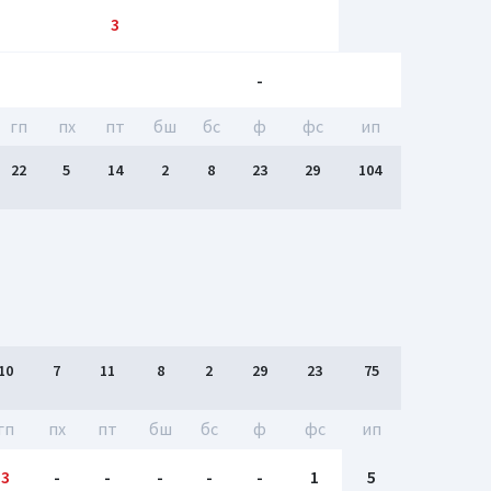
3
-
гп
пх
пт
бш
бc
ф
фс
ип
22
5
14
2
8
23
29
104
10
7
11
8
2
29
23
75
гп
пх
пт
бш
бc
ф
фс
ип
3
-
-
-
-
-
1
5