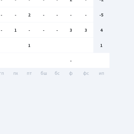
-
-
2
-
-
-
-
-5
-
1
-
-
-
3
3
4
1
1
-
гп
пх
пт
бш
бc
ф
фс
ип