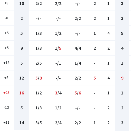
+8
10
2/2
2/2
-/-
2
1
3
-8
2
-/-
-/-
2/2
2
1
3
+6
5
1/3
1/2
-/-
1
4
5
+6
9
1/3
1/
5
4/4
2
2
4
+18
5
2/5
-/1
1/4
-
1
1
+8
12
5
/
8
-/-
2/2
5
4
9
+28
16
1/2
3
/4
5
/
6
-
1
1
-12
5
1/3
1/2
-/-
-
2
2
+11
14
3/5
2/4
2/2
1
2
3