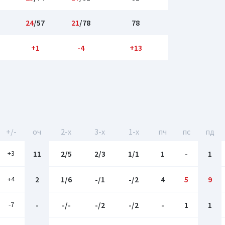
24
/57
21
/78
78
+1
-4
+13
+/-
оч
2-x
3-x
1-x
пч
пс
пд
+3
11
2/5
2/3
1/1
1
-
1
+4
2
1/6
-/1
-/2
4
5
9
-7
-
-/-
-/2
-/2
-
1
1