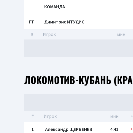
КОМАНДА
ГТ
Димитрис ИТУДИС
#
Игрок
мин
ЛОКОМОТИВ-КУБАНЬ (КР
#
Игрок
мин
+
1
Александр ЩЕРБЕНЕВ
4:41
+