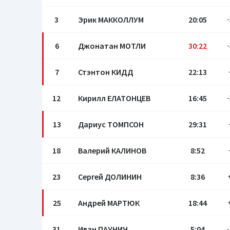
3
Эрик МАККОЛЛУМ
20:05
-
6
Джонатан МОТЛИ
30:22
-
7
Стэнтон КИДД
22:13
12
Кирилл ЕЛАТОНЦЕВ
16:45
-
13
Дариус ТОМПСОН
29:31
18
Валерий КАЛИНОВ
8:52
23
Сергей ДОЛИНИН
8:36
25
Андрей МАРТЮК
18:44
31
Иван ПАУНИЧ
5:04
-