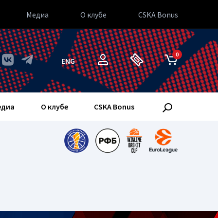
Медиа
О клубе
CSKA Bonus
0
ENG
едиа
О клубе
CSKA Bonus