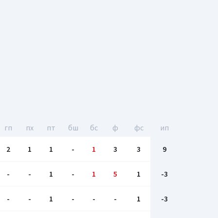
гп
пх
пт
бш
бc
ф
фс
ип
2
1
1
-
1
3
3
9
-
-
1
-
1
5
1
-3
-
-
1
-
-
-
1
-3