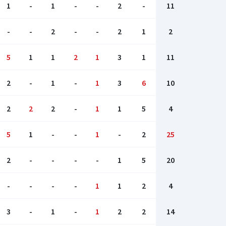
1
-
1
-
-
2
-
11
-
-
2
-
-
2
1
2
5
1
1
2
1
3
1
11
2
-
1
-
1
3
6
10
2
2
2
-
1
1
5
4
5
1
-
-
1
-
2
25
2
-
-
-
-
1
5
20
-
-
-
-
1
1
2
4
3
-
1
-
1
2
2
14