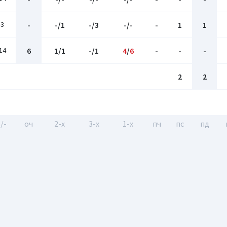
-3
-
-/1
-/3
-/-
-
1
1
14
6
1/1
-/1
4
/
6
-
-
-
2
2
/-
оч
2-x
3-x
1-x
пч
пс
пд