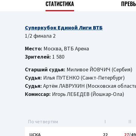
СТАТИСТИКА
ПРЕВ
Суперкубок Единой Лиги ВТБ
1/2 финала 2
Место:
Москва, ВТБ Арена
Зрителей:
1 580
Старший судья:
Миливое ЙОВЧИЧ (Сербия)
Судья:
Илья ПУТЕНКО (Санкт-Петербург)
Судья:
Артём ЛАВРУХИН (Московская область
Комиссар:
Игорь ЛЕБЕДЕВ (Йошкар-Ола)
По четвертям
I
II
ЦСКА
22
27
/49