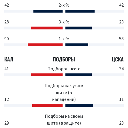
42
2-х %
42
28
3-х %
23
90
1-х %
58
КАЛ
ПОДБОРЫ
ЦСКА
41
Подборов всего
34
Подборы на чужом
щите (в
12
нападении)
11
Подборы на своем
29
щите (в защите)
23