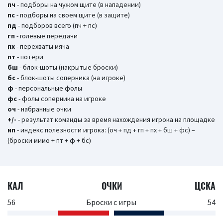
пч
- подборы на чужом щите (в нападении)
пс
- подборы на своем щите (в защите)
пд
- подборов всего (пч + пс)
гп
- голевые передачи
пх
- перехваты мяча
пт
- потери
бш
- блок-шоты (накрытые броски)
бc
- блок-шоты соперника (на игроке)
ф
- персональные фолы
фс
- фолы соперника на игроке
оч
- набранные очки
+/-
- результат команды за время нахождения игрока на площадке
ип
- индекс полезности игрока: (оч + пд + гп + пх + бш + фс) –
(броски мимо + пт + ф + бс)
КАЛ
ОЧКИ
ЦСКА
56
Броски с игры
54