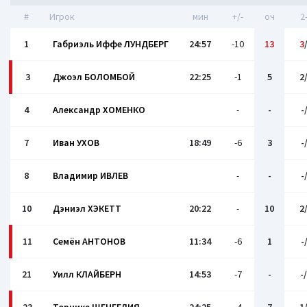
#
Игрок
мин
+/-
оч
2
1
Габриэль Иффе ЛУНДБЕРГ
24:57
-10
13
3
3
Джоэл БОЛОМБОЙ
22:25
-1
5
2
4
Александр ХОМЕНКО
-
-
-
7
Иван УХОВ
18:49
-6
3
-
8
Владимир ИВЛЕВ
-
-
-
10
Дэниэл ХЭКЕТТ
20:22
-
10
2
11
Семён АНТОНОВ
11:34
-6
1
-
21
Уилл КЛАЙБЕРН
14:53
-7
-
-