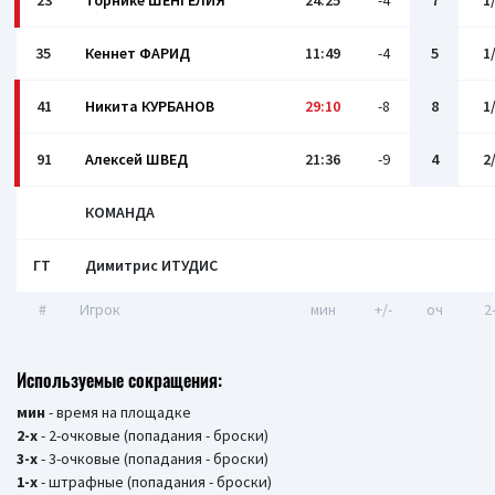
23
Торнике ШЕНГЕЛИЯ
24:25
-4
7
1
35
Кеннет ФАРИД
11:49
-4
5
1
41
Никита КУРБАНОВ
29:10
-8
8
1
91
Алексей ШВЕД
21:36
-9
4
2
КОМАНДА
ГТ
Димитрис ИТУДИС
#
Игрок
мин
+/-
оч
2
Используемые сокращения:
мин
- время на площадке
2-х
- 2-очковые (попадания - броски)
3-х
- 3-очковые (попадания - броски)
1-х
- штрафные (попадания - броски)