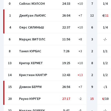
0
Сайлас МЭЛСОН
24:33
+10
7
1/4
1
ДжеКуан ЛЬЮИС
26:04
+7
12
4/
11
4
Оярс СИЛИНЬШ
22:37
+10
6
1/4
6
Марцис ВИТОЛС
11:56
+8
3
-/-
8
Танел КУРБАС
7:26
+3
2
1/1
13
Крегор ХЕРМЕТ
19:25
+10
8
1/2
14
Кристиан КАНГУР
12:43
+13
2
1/2
15
Дэвион БЕРРИ
26:56
+7
9
-/1
20
Рауно НУРГЕР
27:17
-2
15
6
/10
22
Мартин ДОРБЕК
5:47
-5
-
-/-