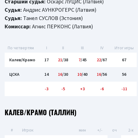
Старший судья:
Оскарс ЛУЦИС (Латвия)
Судья:
Андрис АУНКРОГЕРС (Латвия)
Судья:
Танел СУСЛОВ (Эстония)
Комиссар:
Агнис ПЕРКОНС (Латвия)
По четвертям
I
II
III
IV
Итог игры
Калев/Крамо
17
21
/38
7
/45
22
/67
67
ЦСКА
14
16
/30
10
/40
16
/56
56
-3
-5
+3
-6
-11
КАЛЕВ/КРАМО (ТАЛЛИН)
#
Игрок
мин
+/-
оч
2-x