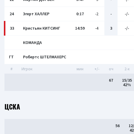
24
Эгерт ХАЛЛЕР
0:17
-2
-
-/-
33
Кристьян КИТСИНГ
14:59
-4
3
-/-
КОМАНДА
ГТ
Робертс ШТЕЛМАХЕРС
#
Игрок
мин
+/-
оч
2-x
67
15/35
42%
ЦСКА
56
12
4