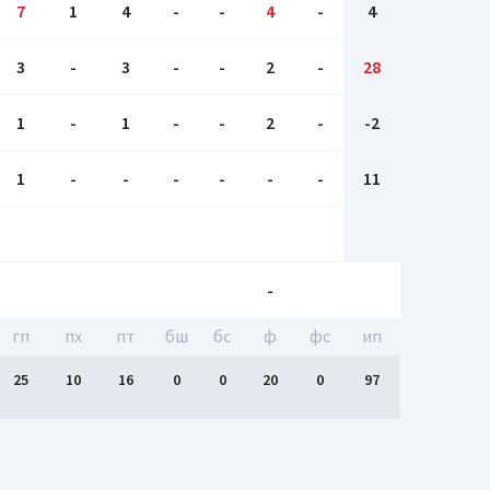
7
1
4
-
-
4
-
4
3
-
3
-
-
2
-
28
1
-
1
-
-
2
-
-2
1
-
-
-
-
-
-
11
-
гп
пх
пт
бш
бc
ф
фс
ип
25
10
16
0
0
20
0
97