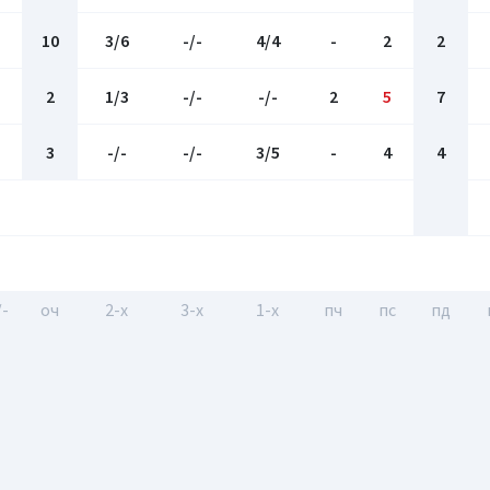
10
3/6
-/-
4/4
-
2
2
2
1/3
-/-
-/-
2
5
7
3
-/-
-/-
3/5
-
4
4
/-
оч
2-x
3-x
1-x
пч
пс
пд