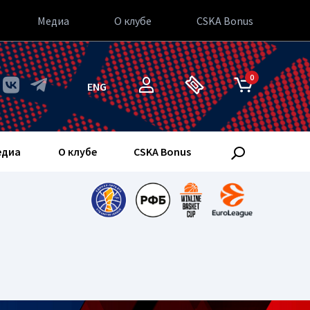
Медиа
О клубе
CSKA Bonus
0
ENG
едиа
О клубе
CSKA Bonus