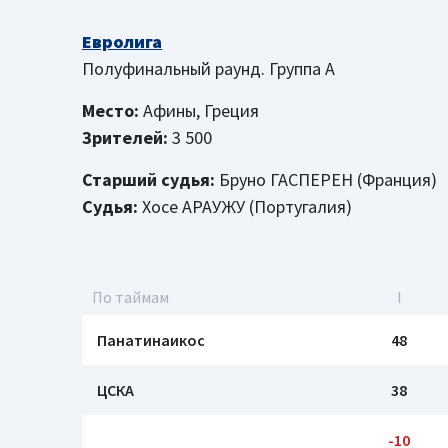
Евролига
Полуфинальный раунд. Группа А
Место:
Афины, Греция
Зрителей:
3 500
Старший судья:
Бруно ГАСПЕРЕН (Франция)
Судья:
Хосе АРАУЖУ (Португалия)
По таймам
I
Панатинаикос
48
ЦСКА
38
-10