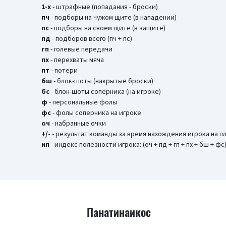
1-х
- штрафные (попадания - броски)
пч
- подборы на чужом щите (в нападении)
пс
- подборы на своем щите (в защите)
пд
- подборов всего (пч + пс)
гп
- голевые передачи
пх
- перехваты мяча
пт
- потери
бш
- блок-шоты (накрытые броски)
бc
- блок-шоты соперника (на игроке)
ф
- персональные фолы
фс
- фолы соперника на игроке
оч
- набранные очки
+/-
- результат команды за время нахождения игрока на 
ип
- индекс полезности игрока: (оч + пд + гп + пх + бш + фс)
Панатинаикос