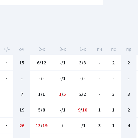
+/-
оч
2-x
3-x
1-x
пч
пс
пд
-
15
6/12
-/1
3/3
-
2
2
-
-
-/-
-/1
-/-
-
-
-
-
7
1/1
1
/
5
2/2
-
3
3
-
19
5/8
-/1
9
/
10
1
1
2
-
26
13
/
19
-/-
-/1
3
1
4