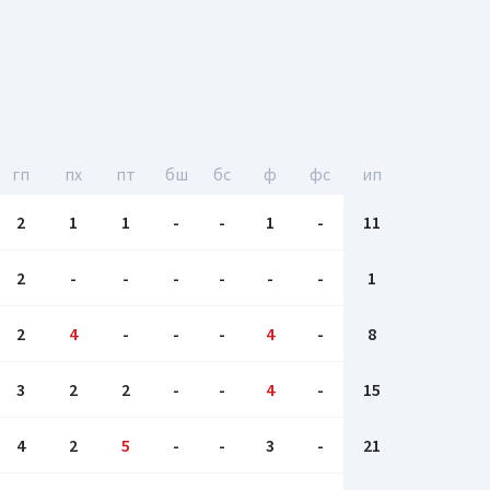
гп
пх
пт
бш
бc
ф
фс
ип
2
1
1
-
-
1
-
11
2
-
-
-
-
-
-
1
2
4
-
-
-
4
-
8
3
2
2
-
-
4
-
15
4
2
5
-
-
3
-
21