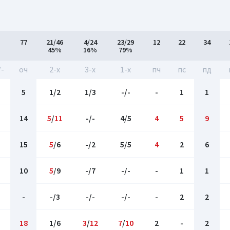
77
21/46
4/24
23/29
12
22
34
45%
16%
79%
/-
оч
2-x
3-x
1-x
пч
пс
пд
5
1/2
1/3
-/-
-
1
1
14
5
/
11
-/-
4/5
4
5
9
15
5
/6
-/2
5/5
4
2
6
10
5
/9
-/7
-/-
-
1
1
-
-/3
-/-
-/-
-
2
2
18
1/6
3
/
12
7
/
10
2
-
2