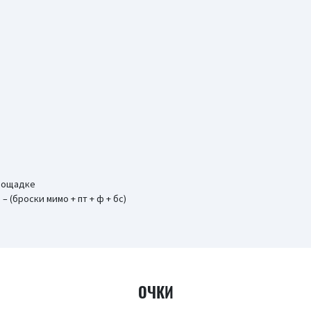
площадке
 – (броски мимо + пт + ф + бс)
ОЧКИ