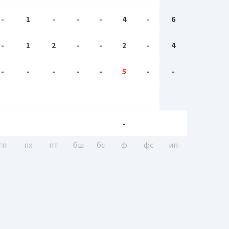
-
1
-
-
-
4
-
6
-
1
2
-
-
2
-
4
-
-
-
-
-
5
-
-
-
гп
пх
пт
бш
бc
ф
фс
ип