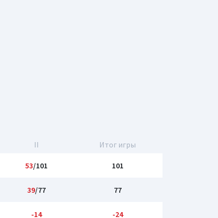
II
Итог игры
53
/101
101
39
/77
77
-14
-24