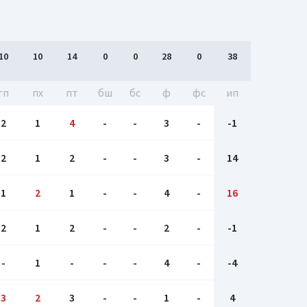
10
10
14
0
0
28
0
38
гп
пх
пт
бш
бc
ф
фс
ип
2
1
4
-
-
3
-
-1
2
1
2
-
-
3
-
14
1
2
1
-
-
4
-
16
2
1
2
-
-
2
-
-1
-
1
-
-
-
4
-
-4
3
2
3
-
-
1
-
4