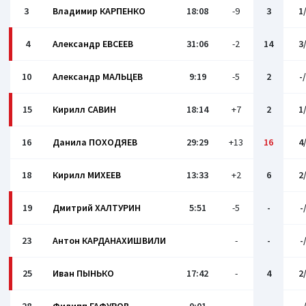
3
Владимир КАРПЕНКО
18:08
-9
3
1
4
Александр ЕВСЕЕВ
31:06
-2
14
3
10
Александр МАЛЬЦЕВ
9:19
-5
2
-
15
Кирилл САВИН
18:14
+7
2
1
16
Данила ПОХОДЯЕВ
29:29
+13
16
4
18
Кирилл МИХЕЕВ
13:33
+2
6
2
19
Дмитрий ХАЛТУРИН
5:51
-5
-
-
23
Антон КАРДАНАХИШВИЛИ
-
-
-
25
Иван ПЫНЬКО
17:42
-
4
2