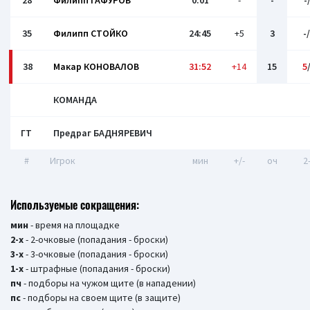
28
Филипп ГАФУРОВ
0:01
-
-
-
35
Филипп СТОЙКО
24:45
+5
3
-
38
Макар КОНОВАЛОВ
31:52
+14
15
5
КОМАНДА
ГТ
Предраг БАДНЯРЕВИЧ
#
Игрок
мин
+/-
оч
2
Используемые сокращения:
мин
- время на площадке
2-х
- 2-очковые (попадания - броски)
3-х
- 3-очковые (попадания - броски)
1-х
- штрафные (попадания - броски)
пч
- подборы на чужом щите (в нападении)
пс
- подборы на своем щите (в защите)