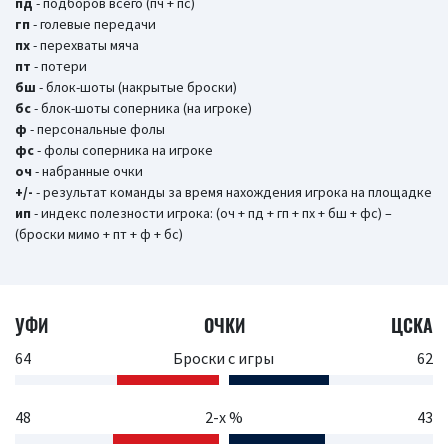
пд
- подборов всего (пч + пс)
гп
- голевые передачи
пх
- перехваты мяча
пт
- потери
бш
- блок-шоты (накрытые броски)
бc
- блок-шоты соперника (на игроке)
ф
- персональные фолы
фс
- фолы соперника на игроке
оч
- набранные очки
+/-
- результат команды за время нахождения игрока на площадке
ип
- индекс полезности игрока: (оч + пд + гп + пх + бш + фс) –
(броски мимо + пт + ф + бс)
УФИ
ОЧКИ
ЦСКА
64
Броски с игры
62
48
2-х %
43