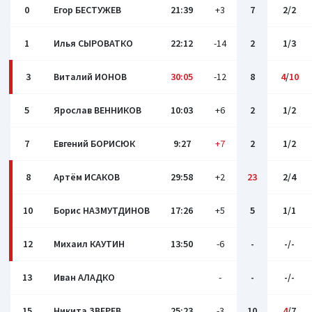
0
Егор БЕСТУЖЕВ
21:39
+3
7
2/2
1
Илья СЫРОВАТКО
22:12
-14
2
1/3
3
Виталий ИОНОВ
30:05
-12
8
4
/
10
5
Ярослав ВЕННИКОВ
10:03
+6
2
1/2
7
Евгений БОРИСЮК
9:27
+7
2
1/2
8
Артём ИСАКОВ
29:58
+2
23
2/4
10
Борис НАЗМУТДИНОВ
17:26
+5
5
1/1
12
Михаил КАУТИН
13:50
-6
-
-/-
13
Иван АЛАДКО
-
-
-/-
15
Никита ЗВЕРЕВ
25:23
-3
10
4
/7