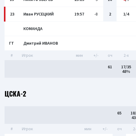
23
Иван РУСЕЦКИЙ
19:57
-8
2
1/4
КОМАНДА
ГТ
Дмитрий ИВАНОВ
#
Игрок
мин
+/-
оч
2-x
61
17/35
48%
ЦСКА-2
65
18
4
#
Игрок
мин
+/-
оч
2