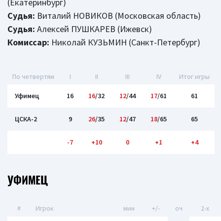
(Екатеринбург)
Судья:
Виталий НОВИКОВ (Московская область)
Судья:
Алексей ПУШКАРЕВ (Ижевск)
Комиссар:
Николай КУЗЬМИН (Санкт-Петербург)
По четвертям
I
II
III
IV
Итог игры
Уфимец
16
16
/32
12
/44
17
/61
61
ЦСКА-2
9
26
/35
12
/47
18
/65
65
-7
+10
0
+1
+4
УФИМЕЦ
#
Игрок
мин
+/-
оч
2-x